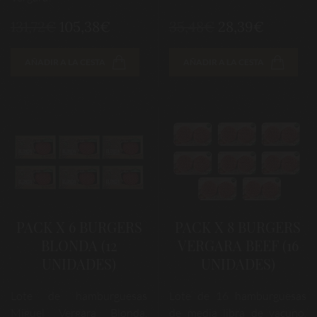
131,72€
105,38€
35,48€
28,39€
AÑADIR A LA CESTA
AÑADIR A LA CESTA
PACK X 6 BURGERS
PACK X 8 BURGERS
BLONDA (12
VERGARA BEEF (16
UNIDADES)
UNIDADES)
Lote de hamburguesas
Lote de 16 hamburguesas
Miguel Vergara Blonda,
de media libra de vacuno,