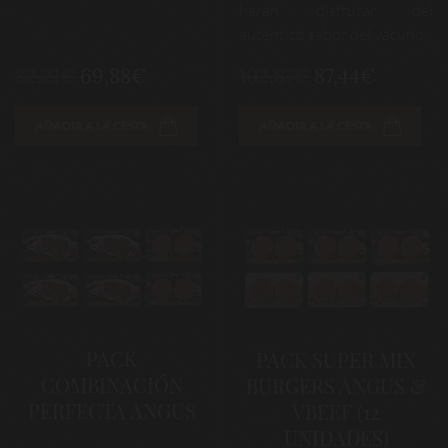
harán disfrutar del
auténtico sabor del vacuno.
82,21€
69,88€
102,87€
87,44€
AÑADIR A LA CESTA
AÑADIR A LA CESTA
PACK
PACK SUPER MIX
COMBINACIÓN
BURGERS ANGUS &
PERFECTA ANGUS
VBEEF (12
UNIDADES)