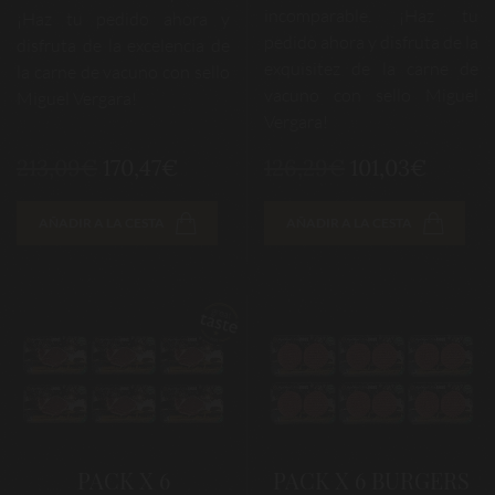
incomparable. ¡Haz tu
¡Haz tu pedido ahora y
pedido ahora y disfruta de la
disfruta de la excelencia de
exquisitez de la carne de
la carne de vacuno con sello
vacuno con sello Miguel
Miguel Vergara!
Vergara!
213,09€
170,47€
126,29€
101,03€
AÑADIR A LA CESTA
AÑADIR A LA CESTA
PACK X 6
PACK X 6 BURGERS