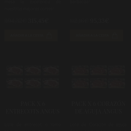
mesa la excelencia de
barbacoa!
nuestros mejores cortes!
394,32€
315,45€
112,16€
95,33€
AÑADIR A LA CESTA
AÑADIR A LA CESTA
PACK X 6
PACK X 6 CORAZÓN
ENTRECOTS ANGUS
DE AGUJA ANGUS
Lote de entrecot o lomo
Lote de Corazón de aguja