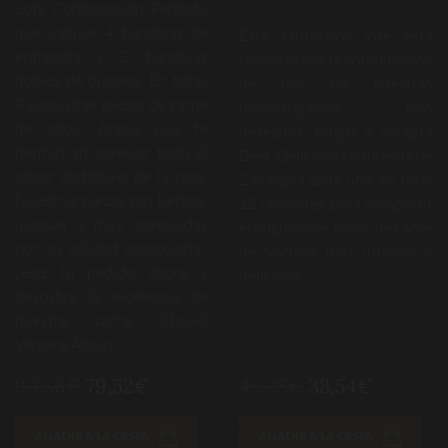
Lote Combinación Perfecta
que incluye 4 bandejas de
Este fantástico lote esta
entrecots y 2 bandejas
formado por la combinación
dobles de burgers. En total,
de dos de nuestras
8 exquisitas piezas de carne
hamburguesas más
de añojo Angus que te
deseadas: Angus y Vergara
permitirán apreciar todo el
Beef. Deliciosas bandejas de
sabor distintivo de la raza.
2 burgers cada una, en total
Nuestras piezas son tiernas,
12 unidades, para compartir
jugosas y muy apreciadas
el inigualable sabor de carne
por su calidad excepcional.
de vacuno más intenso y
¡Haz tu pedido ahora y
delicioso.
descubre la excelencia de
nuestra carne Miguel
Vergara Angus!
93,56€
79,52€
45,35€
38,54€
AÑADIR A LA CESTA
AÑADIR A LA CESTA