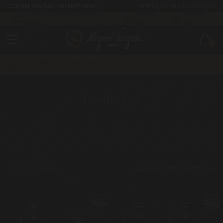
CUPÓN 10% Dto. [BIENVENIDA]
ENTREGAS EN 24/48 HORAS
CÓMO Y CUÁNDO LLEGARÁ TU
983 255
630 524
PEDIDO
522
293
0
NUESTROS PRODUCTOS
Productos
ORDENAR POR: