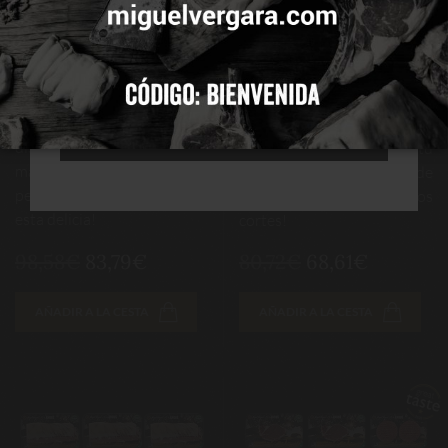
Disfruta de la mejor
¡Saborea los distintos cortes
ACEPTAR
selección de carne de Angus
de vacuno Angus en este
con estas piezas de Añojo
irresistible lote de piezas de
indispensables que incluyen
Añojo! Incluye corazón de
CONFIGURAR
hamburguesas, entrecot y
aguja, entraña, entrecot,
solomillo. ¡Irresistible para
medallón, solomillo y
RECHAZAR TODAS
disfrutar del vacuno en su
hamburguesas. ¡Haz tu
máximo esplendor! ¡Haz tu
pedido ahora y disfruta de
pedido ahora y disfruta de
esta variedad de deliciosos
esta delicia!
cortes!
98,58€
83,79€
80,72€
68,61€
AÑADIR A LA CESTA
AÑADIR A LA CESTA