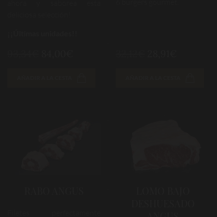
6 burgers gourmet.
ahora y saborea esta
deliciosa selección!
¡¡Últimas unidades!!
93,34€
84,00€
32,12€
28,91€
AÑADIR A LA CESTA
AÑADIR A LA CESTA
RABO ANGUS
LOMO BAJO
DESHUESADO
Filetes perfectamente
ANGUS