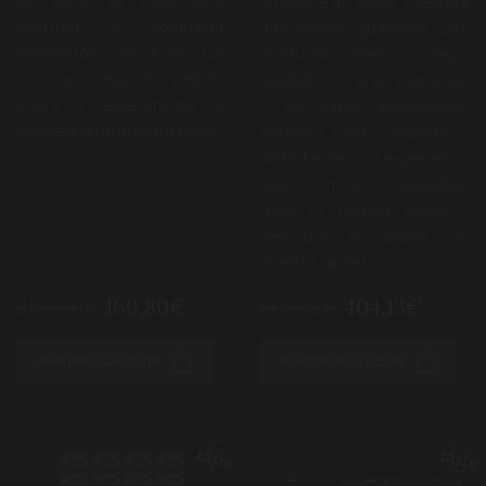
de añojo es ideal para
ofrecerte un sabor y textura
disfrutar y compartir
difícilmente igualables. Este
momentos únicos en tus
producto ofrece la mejor
comidas. ¡Haz tu pedido
calidad, con gran jugosidad
ahora y experimenta la
y un sabor excepcional.
excelencia de nuestra carne!
Perfecto para compartir y
disfrutar de una experiencia
gastronómica inigualable.
¡Haz tu pedido ahora y
descubre el placer de
nuestra carne!
208,50€
166,80€
505,16€
404,13€
AÑADIR A LA CESTA
AÑADIR A LA CESTA