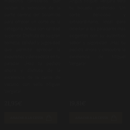
maestros carniceros, que
Angus Miguel Vergara será
cuidan la selección de la
tu bocado preferido. Un
parte central del Solomillo
corte delicioso y
para ofrecer un corte de la
extraordinario, ideal para
categoría Añojo con calidad
deleitar a los paladares más
superior. Disfruta de su gran
exigentes con su auténtico
terneza, calidad y jugosidad
sabor y jugosidad. ¡Haz tu
que permite apreciar la
pedido ahora y descubre la
exquisitez y delicadeza en tu
excelencia de Miguel
paladar. ¡Haz tu pedido
Vergara!
ahora y disfruta de la
excelencia de la carne de
vacuno con sello Miguel
Vergara!
21,95€
19,81€
AÑADIR A LA CESTA
AÑADIR A LA CESTA