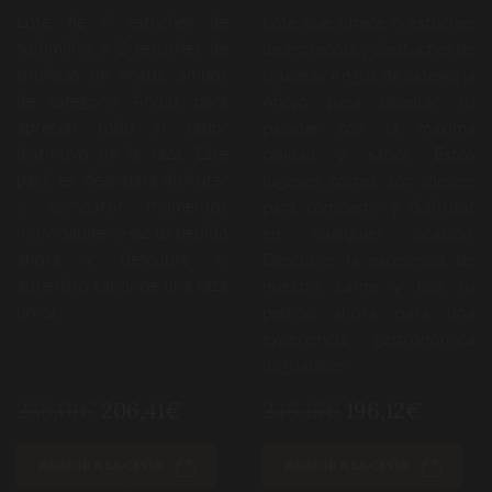
Lote de 6 estuches de
Lote que ofrece 6 estuches
solomillos y 2 estuches de
de entrecots y 2 estuches de
chuletas de Angus, ambos
chuletas Angus de categoría
de categoría Añojo, para
Añojo para deleitar tu
apreciar todo el sabor
paladar con la máxima
distintivo de la raza. Este
calidad y sabor. Estos
pack es ideal para disfrutar
jugosos cortes son ideales
y compartir momentos
para compartir y disfrutar
inolvidables. ¡Haz tu pedido
en cualquier ocasión.
ahora y descubre el
Descubre la excelencia de
auténtico sabor de una raza
nuestra carne y haz tu
única!
pedido ahora para una
experiencia gastronómica
inigualable.
258,01€
206,41€
245,15€
196,12€
AÑADIR A LA CESTA
AÑADIR A LA CESTA