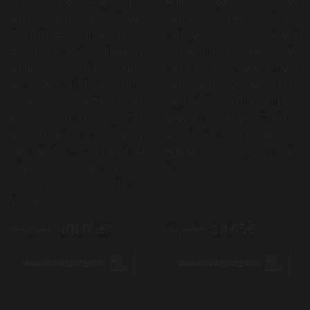
Miguel Vergara Angus, que
Angus Miguel Vergara que
contiene 6 piezas de Añojo.
incluye 6 piezas de la
Disfruta de la mejor carne
categoría Añojo.
de vacuno de añojo y
extraordinaria pieza de
comparte este corte
carne de vacuno premium,
delicioso y extraordinario,
que se distingue por su gran
ideal para deleitar a los
jugosidad, infiltración y
paladares más exigentes
suculento sabor. ¡Disfruta
con su auténtico sabor y
de esta delicia culinaria del
jugosidad. ¡Haz tu pedido
Añojo con la garantía de
ahora y descubre la
Miguel Vergara!
excelencia de Miguel
Vergara!
118,86€
101,03€
47,83€
40,65€
AÑADIR A LA CESTA
AÑADIR A LA CESTA