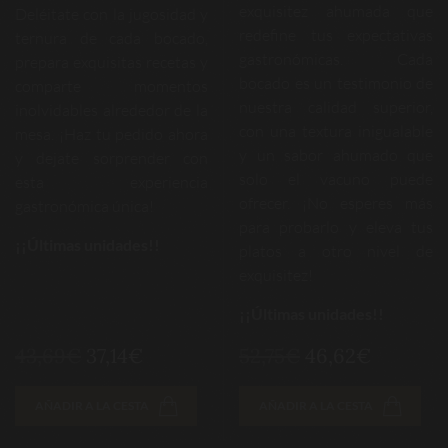
exquisitez ahumada que
Deléitate con la jugosidad y
redefine tus expectativas
ternura de cada bocado,
gastronómicas. Cada
prepara exquisitas recetas y
bocado es un testimonio de
comparte momentos
nuestra calidad superior,
inolvidables alrededor de la
con una textura inigualable
mesa. ¡Haz tu pedido ahora
y un sabor ahumado que
y dejate sorprender con
solo el vacuno puede
esta experiencia
ofrecer. ¡No esperes más
gastronómica única!
para probarlo y eleva tus
¡¡Últimas unidades!!
platos a otro nivel de
exquisitez!
¡¡Últimas unidades!!
43,69€
37,14€
52,75€
46,62€
AÑADIR A LA CESTA
AÑADIR A LA CESTA