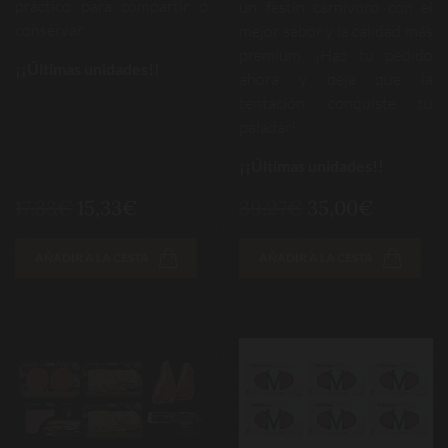
práctico para compartir o
un festín carnívoro con el
conservar.
mejor sabor y la calidad más
premium. ¡Haz tu pedido
¡¡Últimas unidades!!
ahora y deja que la
tentación conquiste tu
paladar!
¡¡Últimas unidades!!
17,33€
15,33€
39,27€
35,00€
AÑADIR A LA CESTA
AÑADIR A LA CESTA