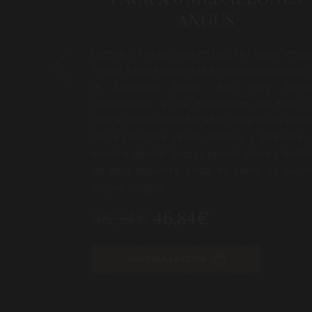
de Añojo de
Filetes perfectamente cortados de Rabo 
 compartir y
Angus Miguel Vergara. Un manjar de Año
no de la raza
ideal para estofados, guisos y caldos. ¡Descub
e Añojo más
la auténtica calidad y el sabor del vacuno de 
eciar los
raza Angus!
raza: máxima
30,05€
ncomparable.
la exquisitez
uel Vergara!
AÑADIR A LA CESTA