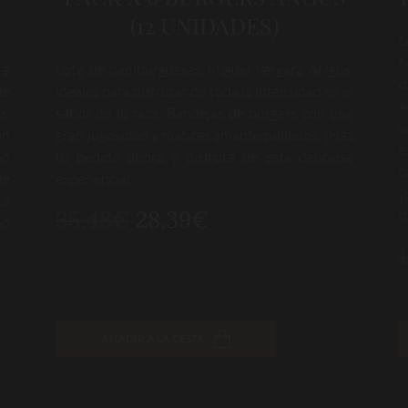
de
¡Saborea los distintos cortes de vacuno Angus
E
jo
en este irresistible lote de piezas de Añojo!
m
re
Incluye corazón de aguja, entraña, entrecot,
d
la
medallón, solomillo y hamburguesas. ¡Haz tu
c
pedido ahora y disfruta de esta variedad de
d
deliciosos cortes!
80,72€
68,61€
AÑADIR A LA CESTA