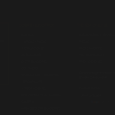
SOBRE NOSOTROS
TIENDA ONLINE
ESENCIA
ESTUCHADOS INDIVIDU
nes
MARCAS Y RAZAS
PIEZAS
INSTALACIONES
PACKS AHORRO
ACTUALIDAD
HAMBURGUESAS
DISTRIBUIDORES
PROMOCIONES
CONTACTO
Condiciones generales de v
TRABAJA CON NOSOTROS
Envíos y Devoluciones
VERGARA LIFE
INTEGRACIONES
CAMBIAR IDIOMA:
PROYECTOS FINANCIADOS
GALERÍA
POWERED BY
TRANSLATE
ÁREA DE DISTRIBUIDORES