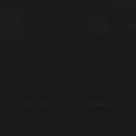
Env
CERTIFICADO DE
IFS F
BIENESTAR
ANIMAL
Información adicional
PESO MEDIO
CONSERVACIÓN
90 grs
Entre 0º y 4º