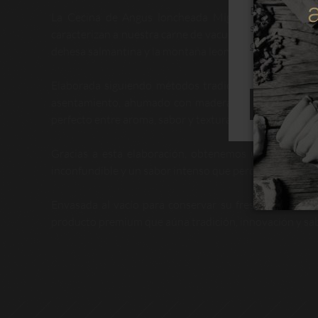
Este sitio web
La Cecina de Angus loncheada Miguel Vergara es el
su navegación
caracterizan a nuestra carne de vacuno de la categoría 
de cookies
dehesa salmantina y la montaña leonesa, donde el bienes
Elaborada siguiendo métodos tradicionales que coincid
asentamiento, ahumado con maderas nobles y, finalmen
RECHAZAR
perfecto entre aroma, sabor y textura.
Gracias a esta elaboración, obtenemos una cecina lo
inconfundible y un sabor intenso que perdura en el pal
Envasada al vacío para conservar su frescura y calid
producto premium que aúna tradición, innovación y sab