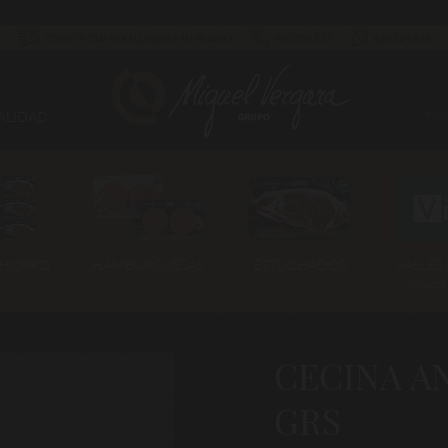
CÓMO Y CUÁNDO LLEGARÁ TU PEDIDO
983 255 522
630 524 293
ALIDAD
TI
AHORRO
HAMBURGUESAS
ESTUCHADOS
VALLES 
[marca 
CECINA A
GRS