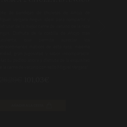
l Brisket Miguel Vergara Angus representa la
Tira de As
áxima expresión de la delicadeza y jugosidad
costillas d
e nuestra carne de la categoría Añojo con una
la categor
alidad diferenciada. ¡Haz tu pedido ahora y
Costilla, 
isfruta de esta exquisitez!
Angus: sabo
alto gra
94,64€
intramuscul
de esta exqu
74,53€
AÑADIR A LA CESTA
AÑAD