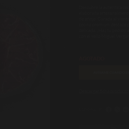
Descubre la auténtica ce
elaborada artesanalmente
de añojo. Curada al vient
cecina premium destaca p
delicada. ¡Haz tu pedido a
con el sello Miguel Vergar
AGOTADO
AVÍSAME CUANDO ES
Descargar ficha producto
COMPARTIR: