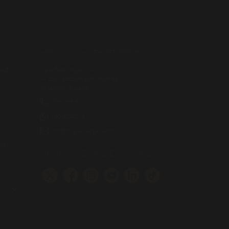
GRUPO MIGUEL VERGARA
ALES
Calle Esparragal, 18-20
47155 Santovenia de Pisuerga
Valladolid (España)
983 255 522
630 524 293
info@miguelvergara.com
enta
SÍGUENOS EN REDES SOCIALES