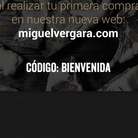
 utiliza cookies propias y de terceros para mejorar nuestros servic
 resultado de un proceso artesanal cuidadosamente diseñado p
. Puedes consultar más información en nuestra política de cookie
Añojo. Esta cecina se elabora a partir de las mejores contras de a
tar animal y la alimentación natural son fundamentales para garan
en con las épocas más frías del año, esta cecina de vacuno pasa
te, curación lenta al viento. Un proceso que se extiende dura
 TODAS
CONFIGURAR
ncheada con el característico veteado de grasa infiltrada de l
adar. Cada loncha conserva toda la esencia de un producto gourme
ad, esta cecina de Angus loncheada es perfecta para consumir di
or inigualable.