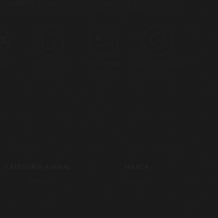
ío
GRATIS
en pedidos superiores a 80€
PRODUCTO
OOD
ENVÍO
FRÍO
COMPRA SEGURA
ESPAÑOL
24/48H.
ONLINE
CATEGORÍA ANIMAL
MARCA
Añojo
Angus