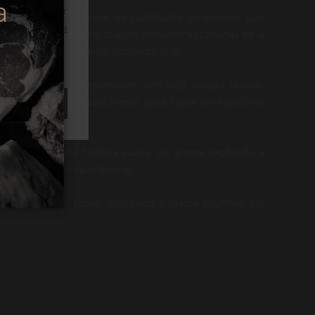
ios y optimizar
ara preservar todas las cualidades sensoriales que
s.
Leer política
nimales seleccionados, criados en nuestras cabañas de la
tizar la excelencia del producto final.
 por seis fases esenciales: perfilado, salado, lavado,
nte un mínimo de diez meses para lograr un equilibrio
ACEPTAR
a raza Angus, una textura suave, un aroma profundo e
t curado de forma artesanal.
rectamente, en tapas, aperitivos o platos gourmet. Un