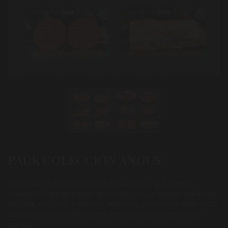
PACK COLECCIÓN ANGUS
¡Saborea los distintos cortes de vacuno Angus en este
irresistible lote de piezas de Añojo! Incluye corazón de aguja,
entraña, entrecot, medallón, solomillo y hamburguesas. ¡Haz
tu pedido ahora y disfruta de esta variedad de deliciosos
cortes!