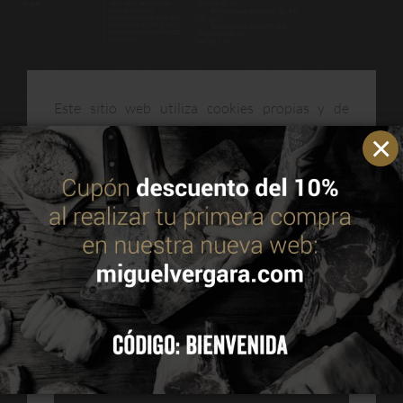
Descripción
Este sitio web utiliza cookies propias y de
terceros para mejorar nuestros servicios y
optimizar su navegación. Puedes consultar más
Pack Colección ANGUS de Añojo
incluye toda la gama de
información en nuestra política de cookies.
Leer
productos Miguel Vergara Angus estuchados que harán las
política de cookies
delicias de cualquier carnívoro: corazón de aguja, entraña,
entrecot, medallón, solomillo y hamburguesas (2).
ACEPTAR
CONFIGURAR
RECHAZAR TODAS
Te puede interesar