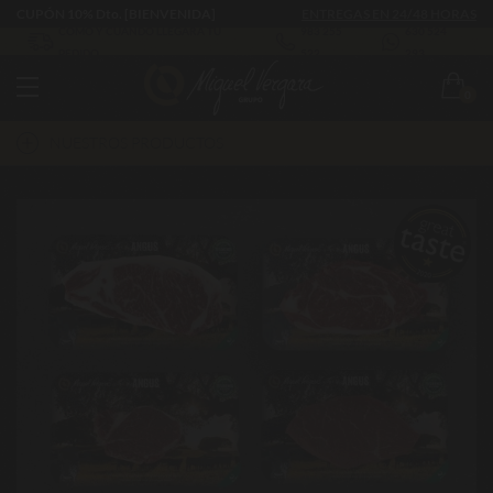
CUPÓN 10% Dto. [BIENVENIDA]
ENTREGAS EN 24/48 HORAS
CÓMO Y CUÁNDO LLEGARÁ TU
983 255
630 524
PEDIDO
522
293
0
NUESTROS PRODUCTOS