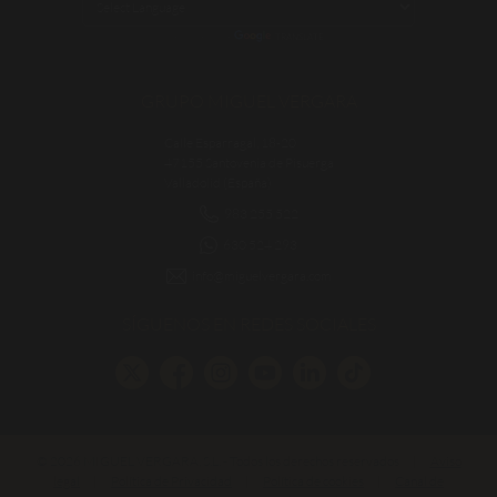
POWERED BY
TRANSLATE
GRUPO MIGUEL VERGARA
Calle Esparragal, 18-20
47155 Santovenia de Pisuerga
Valladolid (España)
983 255 522
630 524 293
info@miguelvergara.com
SÍGUENOS EN REDES SOCIALES
© 2026 MIGUEL VERGARA, S.L. - Todos los derechos reservados
|
Aviso
legal
|
Política de Privacidad
|
Política de cookies
|
Canal de