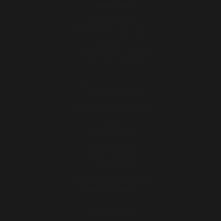
VERGARA LIFE
INTEGRACIONES
PROYECTOS FINANCIADOS
GALERÍA
ÁREA DE DISTRIBUIDORES
TIENDA ONLINE
ESTUCHADOS INDIVIDUALES
PIEZAS
PACKS AHORRO
HAMBURGUESAS
PROMOCIONES
Condiciones generales de venta
Envíos y Devoluciones
CAMBIAR IDIOMA: