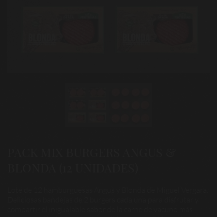
PACK MIX BURGERS ANGUS &
BLONDA (12 UNIDADES)
Lote de 12 hamburguesas Angus y Blonda de Miguel Vergara.
Deliciosas bandejas de 2 burgers cada una para disfrutar y
compartir el inigualable sabor de la carne de vacuno más