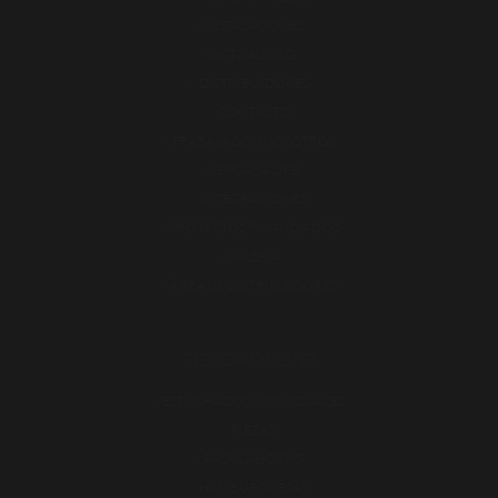
INSTALACIONES
ACTUALIDAD
DISTRIBUIDORES
CONTACTO
TRABAJA CON NOSOTROS
VERGARA LIFE
INTEGRACIONES
PROYECTOS FINANCIADOS
GALERÍA
ÁREA DE DISTRIBUIDORES
TIENDA ONLINE
ESTUCHADOS INDIVIDUALES
PIEZAS
PACKS AHORRO
HAMBURGUESAS