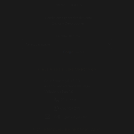
PROMOCIONES
Condiciones generales de venta
Envíos y Devoluciones
CAMBIAR IDIOMA:
POWERED BY
TRANSLATE
GRUPO MIGUEL VERGARA
Calle Esparragal, 18-20
47155 Santovenia de Pisuerga
Valladolid (España)
983 255 522
630 524 293
info@miguelvergara.com
SÍGUENOS EN REDES SOCIALES