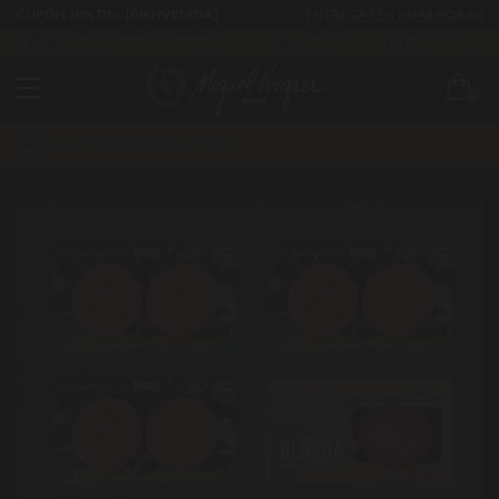
CUPÓN 10% Dto. [BIENVENIDA]
ENTREGAS EN 24/48 HORAS
CÓMO Y CUÁNDO LLEGARÁ TU
983 255
630 524
PEDIDO
522
293
0
NUESTROS PRODUCTOS