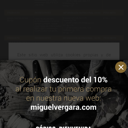
Este sitio web utiliza cookies propias y de
terceros para mejorar nuestros servicios y
optimizar su navegación. Puedes consultar más
información en nuestra política de cookies.
Leer
Descripción
política de cookies
Pack Mix Burgers ANGUS & BLONDA
incluye 3 estuches de
hamburguesas Angus y 3 estuches de hamburguesas Blonda
ACEPTAR
para que mezcles, compartas y decidas con cuál te quedas de
las dos… ¡o con las dos!
CONFIGURAR