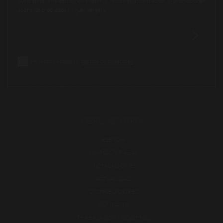
Suscríbete a nuestro newsletter y recibirás información y promociones
sobre los productos Miguel Vergara.
He leído y acepto la
política de privacidad
SOBRE NOSOTROS
ESENCIA
MARCAS Y RAZAS
INSTALACIONES
ACTUALIDAD
DISTRIBUIDORES
CONTACTO
TRABAJA CON NOSOTROS