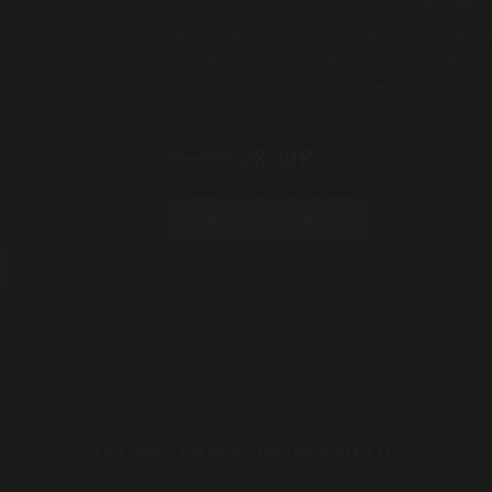
 a los
raza A
intensidad en el sabor de la raza. Bandejas
ruta de
más s
de burgers con una gran jugosidad y
tegoría
extra
matices amantequillados. ¡Haz tu pedido
máxima
máxim
ahora y disfruta de esta deliciosa
ruta de
incom
experiencia!
vacuno
disfru
35,48€
28,39€
vacuno
126,
AÑADIR A LA CESTA
AÑA
SUSCRÍBETE A NUESTRO NEWSLETTER