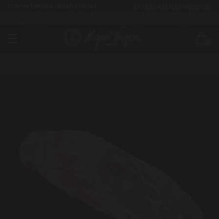
CUPÓN 10% Dto. [BIENVENIDA]
ENTREGAS EN 24/48 HORAS
CÓMO Y CUÁNDO LLEGARÁ TU
983 255
630 524
PEDIDO
522
293
0
NUESTROS PRODUCTOS