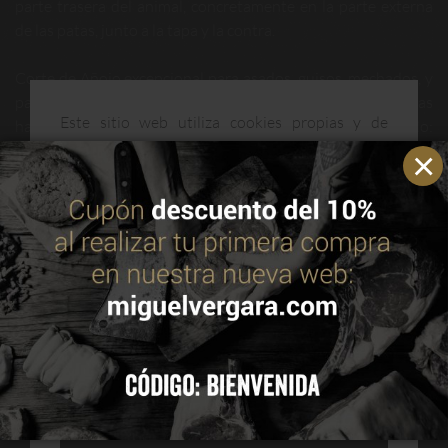
parte trasera del animal, concretamente en la parte externa
de las patas, junto a la tapa y la contra.
Corte de Añojo excepcional para asados, guisos, mechados, y
para la elaboración de productos con carne picada como las
Este sitio web utiliza cookies propias y de
hamburguesas de calidad. Además, se puede degustar crudo:
terceros para mejorar nuestros servicios y
carpaccio, cortado fino; y redondo curado, sometido a un
optimizar su navegación. Puedes consultar más
proceso de secado, curado y ahumado.
información en nuestra política de cookies.
Leer
política de cookies
Su sistema de envasado al vacío asegura la máxima frescura
durante 40 días desde la fecha de etiquetado.
ACEPTAR
CONFIGURAR
RECHAZAR TODAS