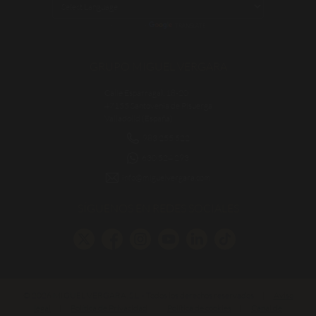
POWERED BY
TRANSLATE
GRUPO MIGUEL VERGARA
Calle Esparragal, 18-20
47155 Santovenia de Pisuerga
Valladolid (España)
983 255 522
630 524 293
info@miguelvergara.com
SÍGUENOS EN REDES SOCIALES
© 2026 MIGUEL VERGARA, S.L. - Todos los derechos reservados
|
Aviso
legal
|
Política de Privacidad
|
Política de cookies
|
Canal de