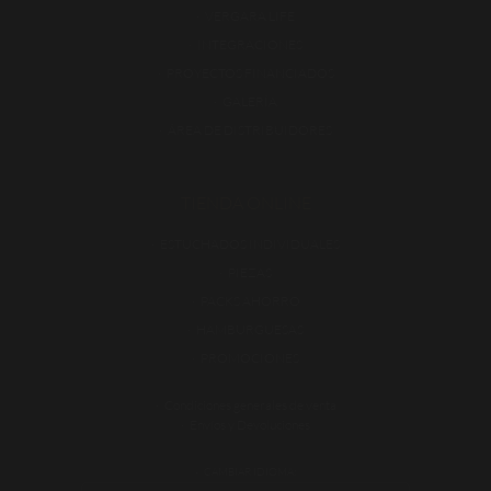
VERGARA LIFE
INTEGRACIONES
PROYECTOS FINANCIADOS
GALERÍA
ÁREA DE DISTRIBUIDORES
TIENDA ONLINE
ESTUCHADOS INDIVIDUALES
PIEZAS
PACKS AHORRO
HAMBURGUESAS
PROMOCIONES
Condiciones generales de venta
Envíos y Devoluciones
CAMBIAR IDIOMA: