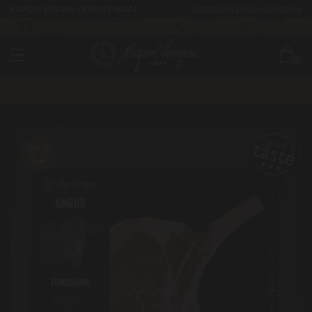
CUPÓN 10% Dto. [BIENVENIDA]
ENTREGAS EN 24/48 HORAS
CÓMO Y CUÁNDO LLEGARÁ TU
983 255
630 524
PEDIDO
522
293
0
NUESTROS PRODUCTOS