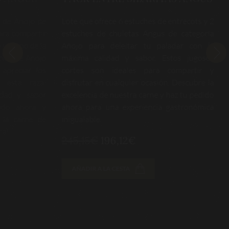
ñojo de
Lote que ofrece 6 estuches de entrecots y 2
Selec
mpartir
estuches de chuletas Angus de categoría
barbac
o de la
Añojo para deleitar tu paladar con la
inclu
e Añojo
máxima calidad y sabor. Estos jugosos
coraz
ar los
cortes son ideales para compartir y
Angus
 raza:
disfrutar en cualquier ocasión. Descubre la
sabor
 sabor
excelencia de nuestra carne y haz tu pedido
¡Haz 
hora y
ahora para una experiencia gastronómica
delici
arne de
inigualable.
112,
245,15€
196,12€
AÑA
AÑADIR A LA CESTA