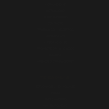
INSTALACIONES
ACTUALIDAD
DISTRIBUIDORES
CONTACTO
TRABAJA CON NOSOTROS
VERGARA LIFE
INTEGRACIONES
PROYECTOS FINANCIADOS
GALERÍA
ÁREA DE DISTRIBUIDORES
TIENDA ONLINE
ESTUCHADOS INDIVIDUALES
PIEZAS
PACKS AHORRO
HAMBURGUESAS