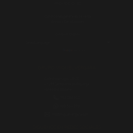
PROMOCIONES
Condiciones generales de venta
Envíos y Devoluciones
CAMBIAR IDIOMA:
POWERED BY
TRANSLATE
GRUPO MIGUEL VERGARA
Calle Esparragal, 18-20
47155 Santovenia de Pisuerga
Valladolid (España)
983 255 522
630 524 293
info@miguelvergara.com
SÍGUENOS EN REDES SOCIALES