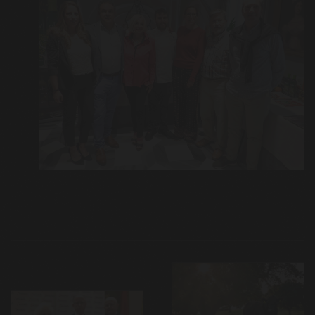
Navegación
de
entradas