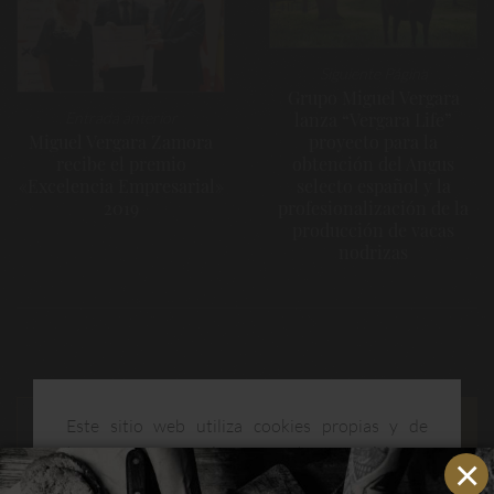
Siguiente Página
Grupo Miguel Vergara
Entrada anterior
lanza “Vergara Life”
Miguel Vergara Zamora
proyecto para la
recibe el premio
obtención del Angus
«Excelencia Empresarial»
selecto español y la
2019
profesionalización de la
producción de vacas
nodrizas
Este sitio web utiliza cookies propias y de
terceros para mejorar nuestros servicios y
optimizar su navegación. Puedes consultar más
ENTRADAS RECIENTES