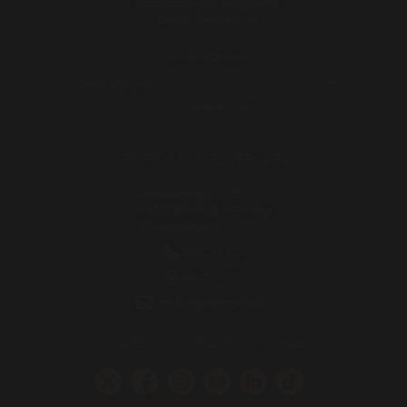
Condiciones generales de venta
Envíos y Devoluciones
CAMBIAR IDIOMA:
POWERED BY
TRANSLATE
GRUPO MIGUEL VERGARA
Calle Esparragal, 18-20
47155 Santovenia de Pisuerga
Valladolid (España)
983 255 522
630 524 293
info@miguelvergara.com
SÍGUENOS EN REDES SOCIALES