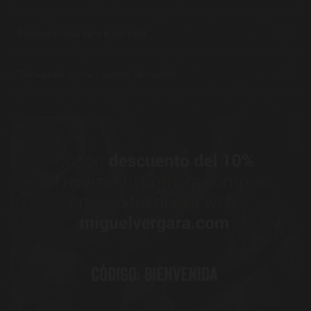
Recetas e ideas para el día a día
(28)
Técnicas de cocina y puntos de cocción
(19)