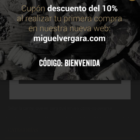
información en nuestra política de cookies.
Leer
política de cookies
Philly cheesesteak: qué es y cómo preparar el auténtico bocadillo
americano de carne y queso
ACEPTAR
Cómo elegir chuletón perfecto: marmoleado, grosor, hueso y
maduración
CONFIGURAR
Cómo hacer hamburguesas caseras sin caer en estos errores más
comunes
RECHAZAR TODAS
Cómo cocinar brochetas de carne en sus distintas elaboraciones
Sellar la carne: qué es, para qué sirve y cómo no pasarse
CATEGORÍAS