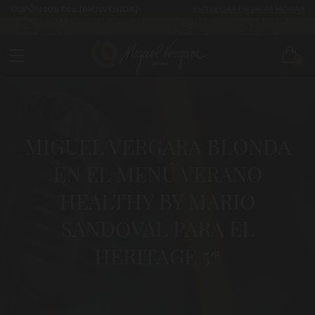
CUPÓN 10% Dto. [BIENVENIDA]
ENTREGAS EN 24/48 HORAS
CÓMO Y CUÁNDO LLEGARÁ TU
983 255
630 524
PEDIDO
522
293
0
MIGUEL VERGARA BLONDA
EN EL MENÚ VERANO
HEALTHY BY MARIO
SANDOVAL PARA EL
HERITAGE 5*