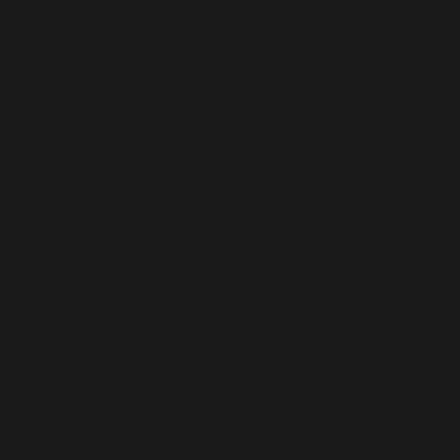
DISTRIBUIDORES
CONTACTO
TRABAJA CON NOSOTROS
VERGARA LIFE
INTEGRACIONES
PROYECTOS FINANCIADOS
GALERÍA
ÁREA DE DISTRIBUIDORES
TIENDA ONLINE
ESTUCHADOS INDIVIDUALES
PIEZAS
PACKS AHORRO
HAMBURGUESAS
PROMOCIONES