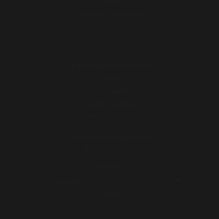
GALERÍA
ÁREA DE DISTRIBUIDORES
TIENDA ONLINE
ESTUCHADOS INDIVIDUALES
PIEZAS
PACKS AHORRO
HAMBURGUESAS
PROMOCIONES
Condiciones generales de venta
Envíos y Devoluciones
CAMBIAR IDIOMA:
POWERED BY
TRANSLATE