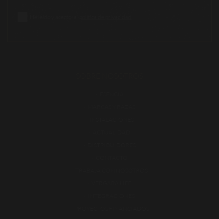
He leído y acepto la
política de privacidad
SOBRE NOSOTROS
ESENCIA
MARCAS Y RAZAS
INSTALACIONES
ACTUALIDAD
DISTRIBUIDORES
CONTACTO
TRABAJA CON NOSOTROS
VERGARA LIFE
INTEGRACIONES
PROYECTOS FINANCIADOS