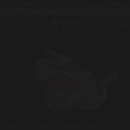
CUPÓN 10% Dto. [BIENVENIDA]
ENTREGAS EN 24/48 HORAS
CÓMO Y CUÁNDO LLEGARÁ TU
983 255
630 524
PEDIDO
522
293
0
Cómo elegir chuletón perfecto: marmoleado,