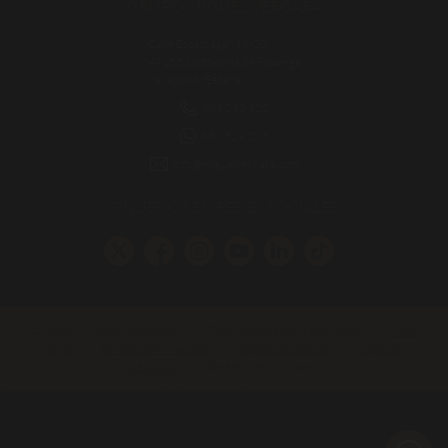
GRUPO MIGUEL VERGARA
Calle Esparragal, 18-20
47155 Santovenia de Pisuerga
Valladolid (España)
983 255 522
630 524 293
info@miguelvergara.com
SÍGUENOS EN REDES SOCIALES
© 2026 MIGUEL VERGARA, S.L. - Todos los derechos reservados
|
Aviso
legal
|
Política de Privacidad
|
Política de cookies
|
Canal de
denuncias
|
Diseño web Digival.es