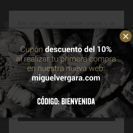
Este sitio web utiliza cookies propias y de
terceros para mejorar nuestros servicios y
optimizar su navegación. Puedes consultar más
información en nuestra política de cookies.
Leer
política de cookies
ACEPTAR
CONFIGURAR
Comer carne en Semana Santa: cuándo sí se puede y
por qué
RECHAZAR TODAS
La Semana Santa es una época muy importante para el
calendario cristiano, la cual no solamente posee un