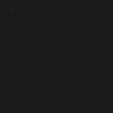
He leído y acepto la
política de privacidad
SOBRE NOSOTROS
ESENCIA
MARCAS Y RAZAS
INSTALACIONES
ACTUALIDAD
DISTRIBUIDORES
CONTACTO
TRABAJA CON NOSOTROS
VERGARA LIFE
INTEGRACIONES
PROYECTOS FINANCIADOS