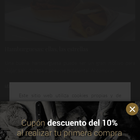
Hamburguesas: ellas, las estrellas
Una buena hamburguesa puede ser un gran motivo para
viajar, salir de casa o ponerse el delantal. Al comprar ...
LEER MÁS
Este sitio web utiliza cookies propias y de
terceros para mejorar nuestros servicios y
optimizar su navegación. Puedes consultar más
información en nuestra política de cookies.
Leer
política de cookies