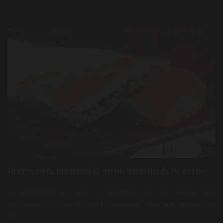
Receta para preparar la mejor empanada de carne
La empanada de carne no solamente es una opción muy
recurrente en convites multitudinarios, sino que también es
un ...