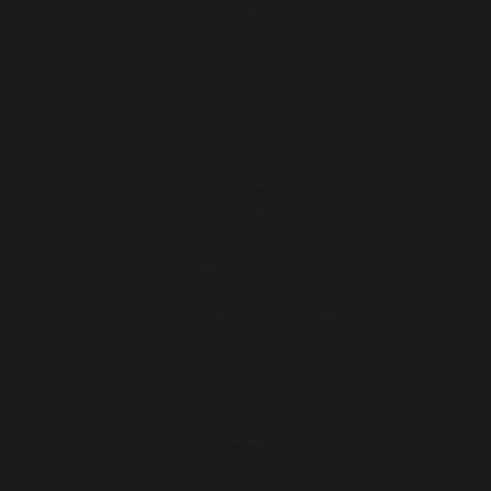
GALERÍA
ÁREA DE DISTRIBUIDORES
TIENDA ONLINE
ESTUCHADOS INDIVIDUALES
PIEZAS
PACKS AHORRO
HAMBURGUESAS
PROMOCIONES
Condiciones generales de venta
Envíos y Devoluciones
CAMBIAR IDIOMA:
POWERED BY
TRANSLATE