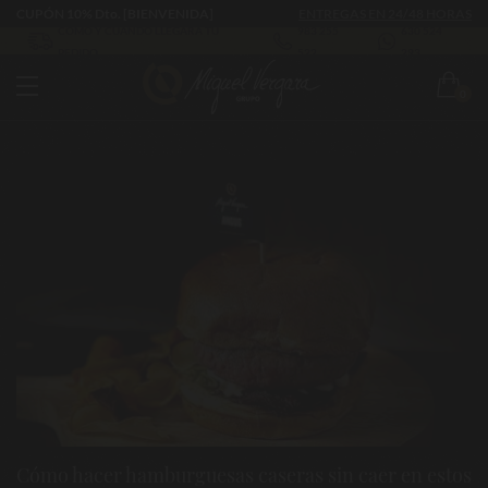
CUPÓN 10% Dto. [BIENVENIDA]
ENTREGAS EN 24/48 HORAS
CÓMO Y CUÁNDO LLEGARÁ TU
983 255
630 524
PEDIDO
522
293
0
Cómo hacer hamburguesas caseras sin caer en estos