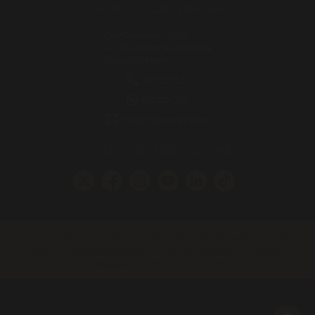
GRUPO MIGUEL VERGARA
Calle Esparragal, 18-20
47155 Santovenia de Pisuerga
Valladolid (España)
983 255 522
630 524 293
info@miguelvergara.com
SÍGUENOS EN REDES SOCIALES
© 2026 MIGUEL VERGARA, S.L. - Todos los derechos reservados
|
Aviso
legal
|
Política de Privacidad
|
Política de cookies
|
Canal de
denuncias
|
Diseño web Digival.es