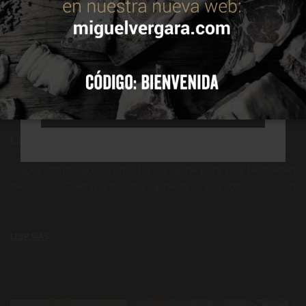
ACEPTAR
CONFIGURAR
RECHAZAR TODAS
Cómo hacer croquetas de carne
¿Sabes cómo hacer croquetas de carne para que te queden
deliciosas? Gracias a nuestra carne de Angus conseguirás un
...
LEER MÁS