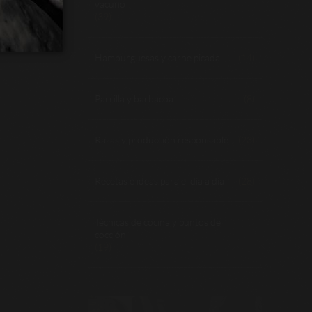
vacuno
(39)
Hamburguesas y carne picada
(14)
Parrilla y barbacoa
(8)
Razas y producción responsable
(23)
Recetas e ideas para el día a día
(28)
Técnicas de cocina y puntos de
cocción
(19)