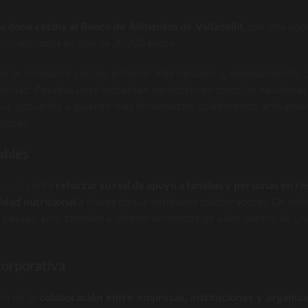
 dona cecina al Banco de Alimentos de Valladolid
, con una apo
sla
, valorados en más de 20.900 euros.
 de la compañía con su entorno más cercano y, especialmente, 
lidad. Pasadas unas fechas tan significativas como las navideñas
uir apoyando a quienes más lo necesitan, colaborando activame
ciedad.
ables
dolid
podrá
reforzar su red de apoyo a familias y personas en ri
lidad nutricional
a través de sus entidades colaboradoras. De est
 básicas, sino también a ofrecer alimentos de valor dentro de un
corporativa
ia de la
colaboración entre empresas, instituciones y organiz