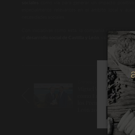
sociales
como vía para generar un impacto positivo 
especialmente relevantes en el ámbito local y aut
necesidades sociales.
Con iniciativas como esta, la compañía reafirma su
el
desarrollo social de Castilla y León
, valores que for
Este sitio web
Navegación
su navegación
Entrada anterior
de
de cookies
Miguel Vergara, recono
como Empresario del A
entradas
los Premios APD Castill
León 2025
RECHAZAR