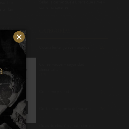
esultan
Sellar la carne: qué es, para qué sirve y
cómo no pasarse
a a las
aridad y
CATEGORÍAS
ia.
Cocina lenta, guisos y asados
(10)
Conservación y seguridad
ios y optimizar
alimentaria
(12)
s.
Leer política
Consumo y salud
(1)
ACEPTAR
Cortes y anatomía del vacuno
(26)
Guías de elección y nutrición del