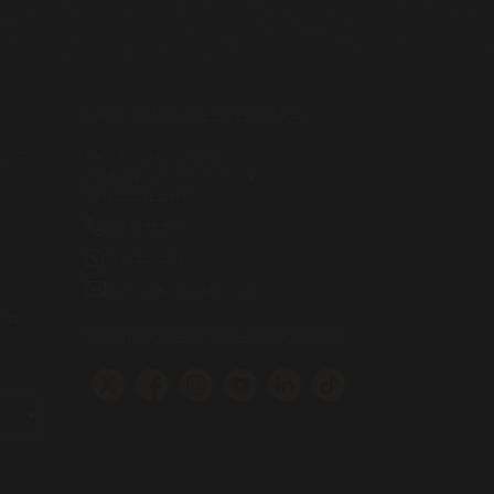
GRUPO MIGUEL VERGARA
ALES
Calle Esparragal, 18-20
47155 Santovenia de Pisuerga
Valladolid (España)
983 255 522
630 524 293
info@miguelvergara.com
enta
SÍGUENOS EN REDES SOCIALES