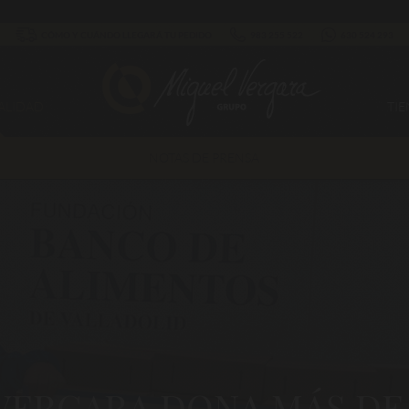
CÓMO Y CUÁNDO LLEGARÁ TU PEDIDO
983 255 522
630 524 293
ALIDAD
TI
NOTAS DE PRENSA
ERGARA DONA MÁS DE 