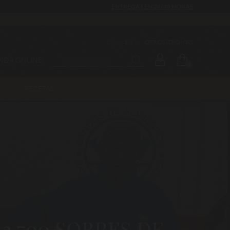
ENTREGAS EN 24/48 HORAS
ES
·
EN
·
OTROS IDIOMAS
ENDA ONLINE
0
RECETAS
2.700 SOBRES DE