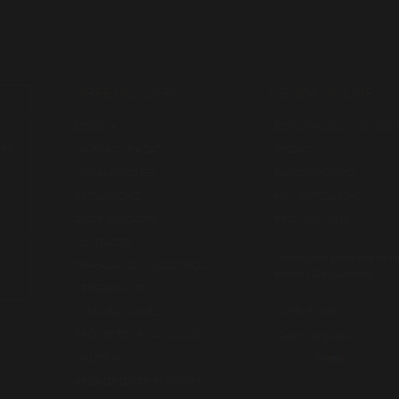
SOBRE NOSOTROS
TIENDA ONLINE
ESENCIA
ESTUCHADOS INDIVIDU
nes
MARCAS Y RAZAS
PIEZAS
INSTALACIONES
PACKS AHORRO
ACTUALIDAD
HAMBURGUESAS
DISTRIBUIDORES
PROMOCIONES
CONTACTO
Condiciones generales de v
TRABAJA CON NOSOTROS
Envíos y Devoluciones
VERGARA LIFE
INTEGRACIONES
CAMBIAR IDIOMA:
PROYECTOS FINANCIADOS
GALERÍA
POWERED BY
TRANSLATE
ÁREA DE DISTRIBUIDORES