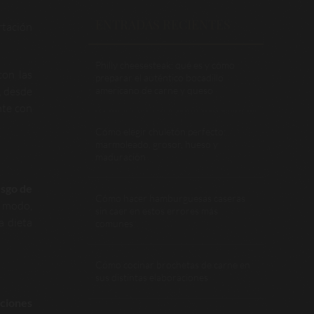
ENTRADAS RECIENTES
rtación
Philly cheesesteak: qué es y cómo
con las
preparar el auténtico bocadillo
, desde
americano de carne y queso
nte con
Cómo elegir chuletón perfecto:
marmoleado, grosor, hueso y
maduración
esgo de
Cómo hacer hamburguesas caseras
e modo,
sin caer en estos errores más
a dieta
comunes
Cómo cocinar brochetas de carne en
sus distintas elaboraciones
aciones