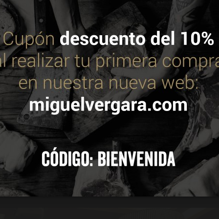
 utiliza cookies propias y de terceros para mejorar nuestros servic
. Puedes consultar más información en nuestra política de cookie
económica, donde la demanda de carne de vacuno de calidad 
umidores urbanos que buscan productos seguros, saludables
es Unidos se ha convertido en un hub estratégico de distribu
lfo Pérsico, con un mercado en el que la carne de vacuno español
 TODAS
CONFIGURAR
 permite a la compañía consolidar su posición en este mercado
res, distribuidores y profesionales de la hostelería interes
 el pasado 18 de febrero, la empresa estuvo presente en un ex
hotel Dukes The Palm, donde pudieron degustar la calidad y e