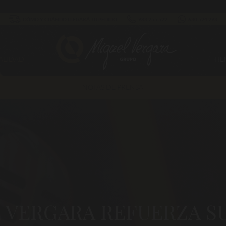
CÓMO Y CUÁNDO LLEGARÁ TU PEDIDO
983 255 522
630 524 293
ALIDAD
TI
NOTAS DE PRENSA
 VERGARA REFUERZA SU