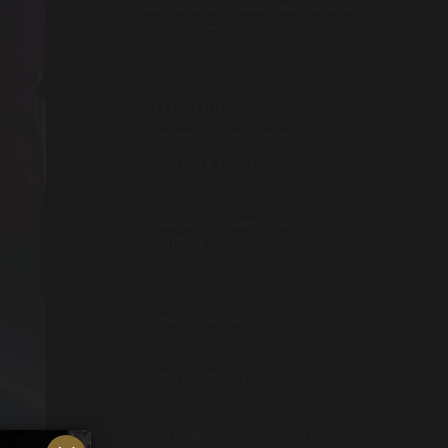
Sellar la carne: qué es, para qué sirve y
cómo no pasarse
CATEGORÍAS
Cocina lenta, guisos y asados
(10)
Conservación y seguridad
alimentaria
(12)
Consumo y salud
(1)
Cortes y anatomía del vacuno
(26)
Guías de elección y nutrición del