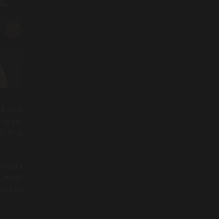
a nivel
itantes
l de la
do para
guridad
y en su