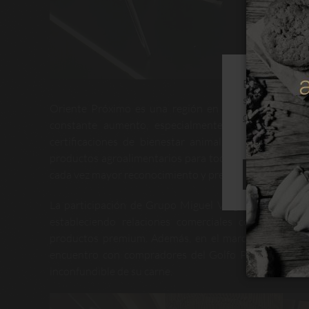
Este sitio web
su navegación
Oriente Próximo es una región en plena expansión 
de cookies
constante aumento, especialmente entre los cons
certificaciones de bienestar animal. Emiratos Árab
productos agroalimentarios para toda la región del Go
cada vez mayor reconocimiento y presencia.
RECHAZAR
La participación de Grupo Miguel Vergara en Gulfood
estableciendo relaciones comerciales con importado
productos premium. Además, en el marco de la feria,
encuentro con compradores del Golfo Pérsico en el 
inconfundible de su carne.