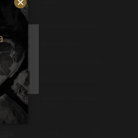
vacuno
(39)
Hamburguesas y carne picada
(14)
ios y optimizar
Parrilla y barbacoa
(8)
s.
Leer política
está en
 y con
Razas y producción responsable
(23)
ción de
a tiene
ACEPTAR
Recetas e ideas para el día a día
(28)
 clave,
Técnicas de cocina y puntos de
ados en
cocción
clusivo
(19)
l sabor