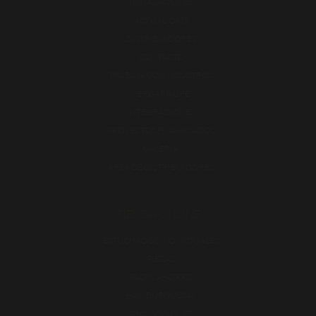
INSTALACIONES
ACTUALIDAD
DISTRIBUIDORES
CONTACTO
TRABAJA CON NOSOTROS
VERGARA LIFE
INTEGRACIONES
PROYECTOS FINANCIADOS
GALERÍA
ÁREA DE DISTRIBUIDORES
TIENDA ONLINE
ESTUCHADOS INDIVIDUALES
PIEZAS
PACKS AHORRO
HAMBURGUESAS
PROMOCIONES