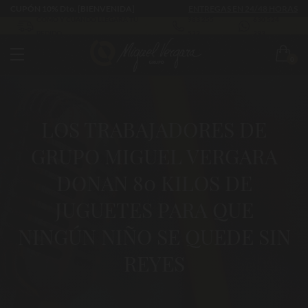
CUPÓN 10% Dto. [BIENVENIDA]
ENTREGAS EN 24/48 HORAS
CÓMO Y CUÁNDO LLEGARÁ TU
983 255
630 524
PEDIDO
522
293
0
LOS TRABAJADORES DE
GRUPO MIGUEL VERGARA
DONAN 80 KILOS DE
JUGUETES PARA QUE
NINGÚN NIÑO SE QUEDE SIN
REYES