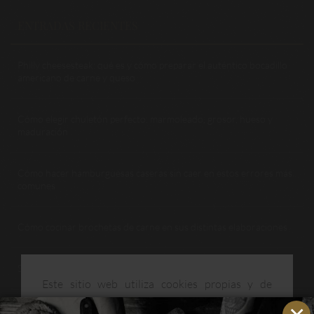
ENTRADAS RECIENTES
Philly cheesesteak: qué es y cómo preparar el auténtico bocadillo
americano de carne y queso
Cómo elegir chuletón perfecto: marmoleado, grosor, hueso y
maduración
Cómo hacer hamburguesas caseras sin caer en estos errores más
comunes
Cómo cocinar brochetas de carne en sus distintas elaboraciones
Sellar la carne: qué es, para qué sirve y cómo no pasarse
Este sitio web utiliza cookies propias y de
terceros para mejorar nuestros servicios y