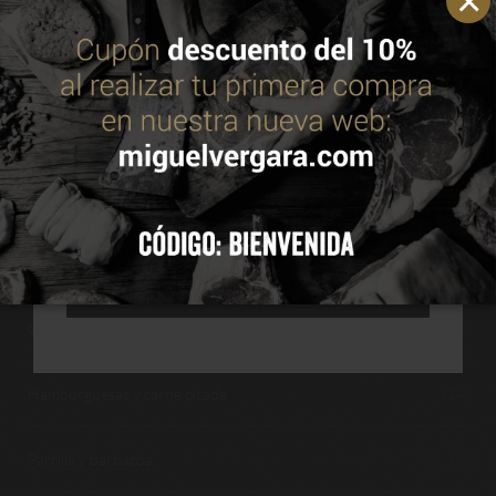
CATEGORÍAS
optimizar su navegación. Puedes consultar más
información en nuestra política de cookies.
Leer
política de cookies
Cocina lenta, guisos y asados
(10)
Conservación y seguridad alimentaria
(12)
ACEPTAR
Consumo y salud
(1)
CONFIGURAR
Cortes y anatomía del vacuno
(26)
RECHAZAR TODAS
Guías de elección y nutrición del vacuno
(39)
Hamburguesas y carne picada
(14)
Parrilla y barbacoa
(8)