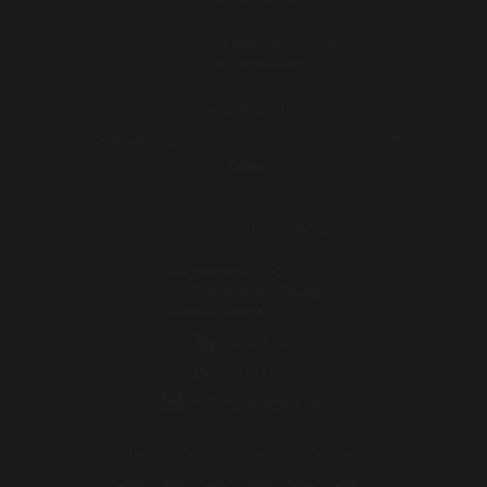
Condiciones generales de venta
Envíos y Devoluciones
CAMBIAR IDIOMA:
POWERED BY
TRANSLATE
GRUPO MIGUEL VERGARA
Calle Esparragal, 18-20
47155 Santovenia de Pisuerga
Valladolid (España)
983 255 522
630 524 293
info@miguelvergara.com
SÍGUENOS EN REDES SOCIALES