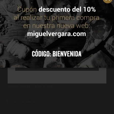
información en nuestra política de cookies.
Leer
política de cookies
Cocina lenta, guisos y asados
(10)
Conservación y seguridad alimentaria
(12)
ACEPTAR
Consumo y salud
(1)
CONFIGURAR
Cortes y anatomía del vacuno
(26)
RECHAZAR TODAS
Guías de elección y nutrición del vacuno
(39)
Hamburguesas y carne picada
(14)
Parrilla y barbacoa
(8)