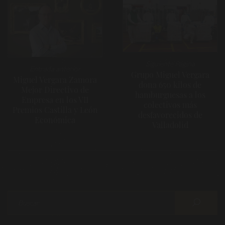
de
entradas
Siguiente Página
Entrada anterior
Grupo Miguel Vergara
Miguel Vergara Zamora
dona 650 kilos de
Mejor Directivo de
hamburguesas a los
Empresa en los VII
colectivos más
Premios Castilla y León
desfavorecidos de
Económica
Valladolid