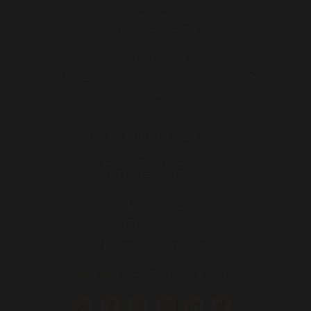
Condiciones generales de venta
Envíos y Devoluciones
CAMBIAR IDIOMA:
POWERED BY
TRANSLATE
GRUPO MIGUEL VERGARA
Calle Esparragal, 18-20
47155 Santovenia de Pisuerga
Valladolid (España)
983 255 522
630 524 293
info@miguelvergara.com
SÍGUENOS EN REDES SOCIALES