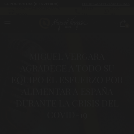
CUPÓN 10% Dto. [BIENVENIDA]
ENTREGAS EN 24/48 HORAS
CÓMO Y CUÁNDO LLEGARÁ TU
983 255
630 524
PEDIDO
522
293
0
MIGUEL VERGARA
AGRADECE A TODO SU
EQUIPO EL ESFUERZO POR
ALIMENTAR A ESPAÑA
DURANTE LA CRISIS DEL
COVID-19