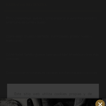
ENTRADAS RECIENTES
Philly cheesesteak: qué es y cómo preparar el auténtico bocadillo
americano de carne y queso
Cómo elegir chuletón perfecto: marmoleado, grosor, hueso y
maduración
Cómo hacer hamburguesas caseras sin caer en estos errores más
comunes
Cómo cocinar brochetas de carne en sus distintas elaboraciones
Sellar la carne: qué es, para qué sirve y cómo no pasarse
Este sitio web utiliza cookies propias y de
terceros para mejorar nuestros servicios y
CATEGORÍAS
optimizar su navegación. Puedes consultar más