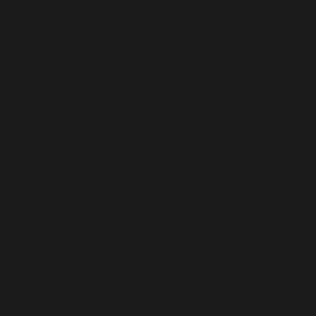
ACTUALIDAD
DISTRIBUIDORES
CONTACTO
TRABAJA CON NOSOTROS
VERGARA LIFE
INTEGRACIONES
PROYECTOS FINANCIADOS
GALERÍA
ÁREA DE DISTRIBUIDORES
TIENDA ONLINE
ESTUCHADOS INDIVIDUALES
PIEZAS
PACKS AHORRO
HAMBURGUESAS
PROMOCIONES