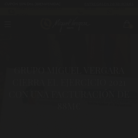
CUPÓN 10% Dto. [BIENVENIDA]
ENTREGAS EN 24/48 HORAS
CÓMO Y CUÁNDO LLEGARÁ TU
983 255
630 524
PEDIDO
522
293
0
GRUPO MIGUEL VERGARA
CIERRA EL EJERCICIO 2021
CON UNA FACTURACIÓN DE
88M€