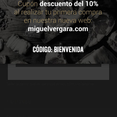
política de cookies
Philly cheesesteak: qué es y cómo preparar el auténtico bocadillo
americano de carne y queso
ACEPTAR
Cómo elegir chuletón perfecto: marmoleado, grosor, hueso y
maduración
CONFIGURAR
Cómo hacer hamburguesas caseras sin caer en estos errores más
comunes
RECHAZAR TODAS
Cómo cocinar brochetas de carne en sus distintas elaboraciones
Sellar la carne: qué es, para qué sirve y cómo no pasarse
CATEGORÍAS
Cocina lenta, guisos y asados
(10)