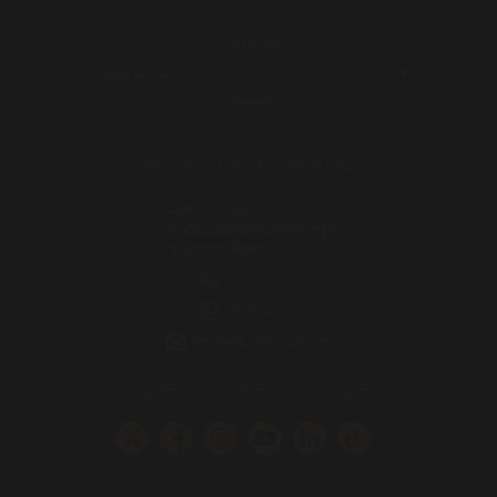
CAMBIAR IDIOMA:
POWERED BY
TRANSLATE
GRUPO MIGUEL VERGARA
Calle Esparragal, 18-20
47155 Santovenia de Pisuerga
Valladolid (España)
983 255 522
630 524 293
info@miguelvergara.com
SÍGUENOS EN REDES SOCIALES