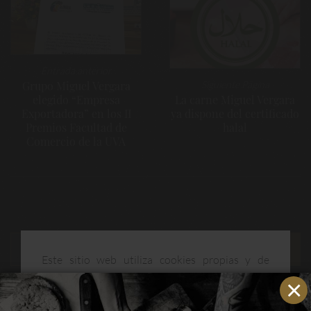
entradas
Entrada anterior
Siguiente Página
Grupo Miguel Vergara
La carne Miguel Vergara
elegido “Empresa
ya dispone del certificado
Exportadora” en los II
halal
Premios Facultad de
Comercio de la UVA
Este sitio web utiliza cookies propias y de
terceros para mejorar nuestros servicios y
optimizar su navegación. Puedes consultar más
ENTRADAS RECIENTES
información en nuestra política de cookies.
Leer