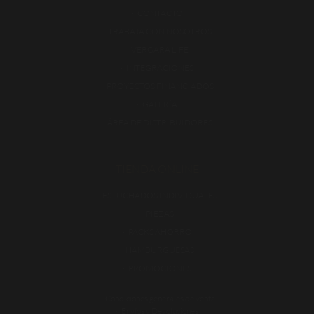
CONTACTO
TRABAJA CON NOSOTROS
VERGARA LIFE
INTEGRACIONES
PROYECTOS FINANCIADOS
GALERÍA
ÁREA DE DISTRIBUIDORES
TIENDA ONLINE
ESTUCHADOS INDIVIDUALES
PIEZAS
PACKS AHORRO
HAMBURGUESAS
PROMOCIONES
Condiciones generales de venta
Envíos y Devoluciones