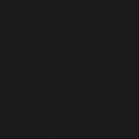
PACKS AHORRO
HAMBURGUESAS
PROMOCIONES
Condiciones generales de venta
Envíos y Devoluciones
CAMBIAR IDIOMA:
POWERED BY
TRANSLATE
GRUPO MIGUEL VERGARA
Calle Esparragal, 18-20
47155 Santovenia de Pisuerga
Valladolid (España)
983 255 522
630 524 293