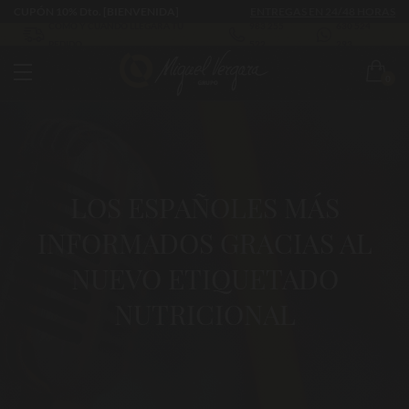
CUPÓN 10% Dto. [BIENVENIDA]
ENTREGAS EN 24/48 HORAS
CÓMO Y CUÁNDO LLEGARÁ TU
983 255
630 524
PEDIDO
522
293
0
LOS ESPAÑOLES MÁS
INFORMADOS GRACIAS AL
NUEVO ETIQUETADO
NUTRICIONAL