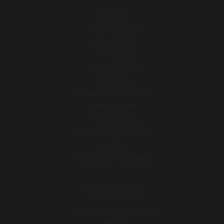
ESENCIA
MARCAS Y RAZAS
INSTALACIONES
ACTUALIDAD
DISTRIBUIDORES
CONTACTO
TRABAJA CON NOSOTROS
VERGARA LIFE
INTEGRACIONES
PROYECTOS FINANCIADOS
GALERÍA
ÁREA DE DISTRIBUIDORES
TIENDA ONLINE
ESTUCHADOS INDIVIDUALES
PIEZAS