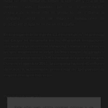
mesa sin intermediarios. Desde la selección y cría de las
mejores razas, pasando por su transformación,
preparación y desarrollo de productos de V Gama, la
compañía cuenta con las mayores instalaciones de
producción propia de terneros de España.
En una superficie de más de 5.2 millones de m
, la actividad
2
del Grupo se desarrolla en las diferentes instalaciones
ubicadas en las provincias Valladolid, Salamanca y León, en
las que anualmente se crían 24.000 cabezas de ganado y
procesan anualmente 7.000 toneladas de carne de vacuno.
Durante el ejercicio 2015, la compañía facturó 40 millones
de euros y, actualmente, genera más de 250 puestos de
empleo directos e indirectos.
Para más información:
Grupo Miguel Vergara –Comunicación
Este sitio web utiliza cookies propias y de
marketing@miguelvergara.com