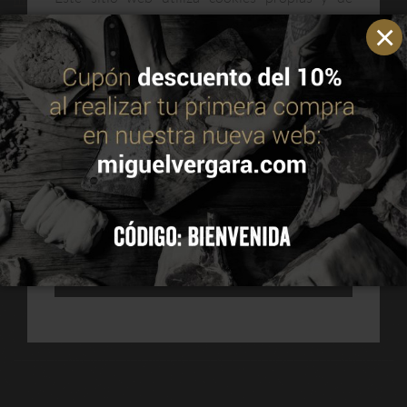
terceros para mejorar nuestros servicios y
optimizar su navegación. Puedes consultar más
información en nuestra política de cookies.
Leer
política de cookies
Navegación
de
ACEPTAR
entradas
CONFIGURAR
Entrada anterior
Siguiente Página
Grupo Miguel Vergara
Grupo Miguel Vergara da
crea la carne de vacuno
el salto a la HORECA con
RECHAZAR TODAS
más baja en grasas del
su Angus producción
mercado
nacional