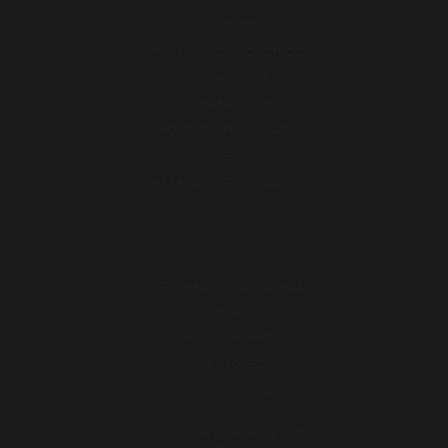
CONTACTO
TRABAJA CON NOSOTROS
VERGARA LIFE
INTEGRACIONES
PROYECTOS FINANCIADOS
GALERÍA
ÁREA DE DISTRIBUIDORES
TIENDA ONLINE
ESTUCHADOS INDIVIDUALES
PIEZAS
PACKS AHORRO
HAMBURGUESAS
PROMOCIONES
Condiciones generales de venta