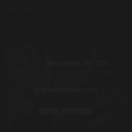
Recetas e ideas para el día a día
(28)
Técnicas de cocina y puntos de cocción
(19)