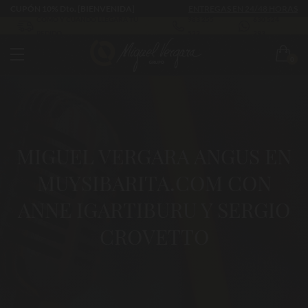
CUPÓN 10% Dto. [BIENVENIDA]
ENTREGAS EN 24/48 HORAS
CÓMO Y CUÁNDO LLEGARÁ TU
983 255
630 524
PEDIDO
522
293
0
MIGUEL VERGARA ANGUS EN
MUYSIBARITA.COM CON
ANNE IGARTIBURU Y SERGIO
CROVETTO