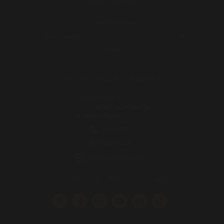
Envíos y Devoluciones
CAMBIAR IDIOMA:
POWERED BY
TRANSLATE
GRUPO MIGUEL VERGARA
Calle Esparragal, 18-20
47155 Santovenia de Pisuerga
Valladolid (España)
983 255 522
630 524 293
info@miguelvergara.com
SÍGUENOS EN REDES SOCIALES