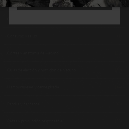
Cocina lenta, guisos y asados
(10)
RECHAZAR TODAS
Conservación y seguridad alimentaria
(12)
Consumo y salud
(1)
Cortes y anatomía del vacuno
(26)
Guías de elección y nutrición del vacuno
(39)
Hamburguesas y carne picada
(14)
Parrilla y barbacoa
(8)
Razas y producción responsable
(23)