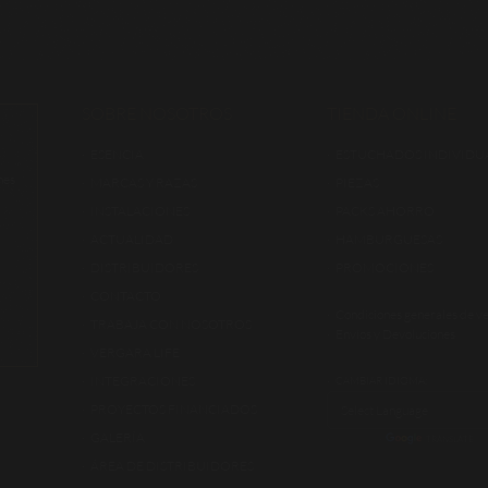
SOBRE NOSOTROS
TIENDA ONLINE
ESENCIA
ESTUCHADOS INDIVIDU
nes
MARCAS Y RAZAS
PIEZAS
INSTALACIONES
PACKS AHORRO
ACTUALIDAD
HAMBURGUESAS
DISTRIBUIDORES
PROMOCIONES
CONTACTO
Condiciones generales de v
TRABAJA CON NOSOTROS
Envíos y Devoluciones
VERGARA LIFE
INTEGRACIONES
CAMBIAR IDIOMA:
PROYECTOS FINANCIADOS
GALERÍA
POWERED BY
TRANSLATE
ÁREA DE DISTRIBUIDORES