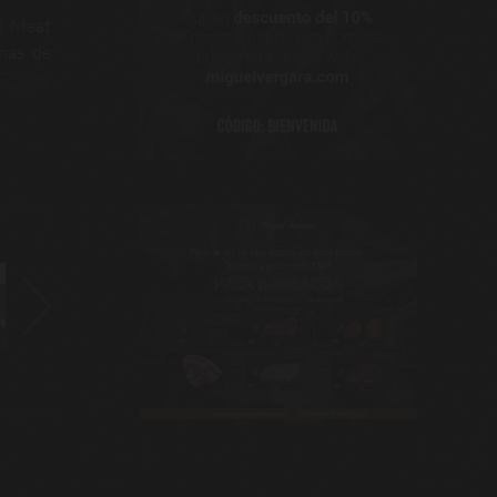
al Meat
enas de
 Grupo: