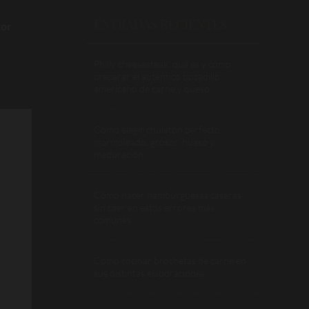
ENTRADAS RECIENTES
yor
Philly cheesesteak: qué es y cómo
preparar el auténtico bocadillo
americano de carne y queso
Cómo elegir chuletón perfecto:
marmoleado, grosor, hueso y
maduración
Cómo hacer hamburguesas caseras
sin caer en estos errores más
comunes
Cómo cocinar brochetas de carne en
sus distintas elaboraciones