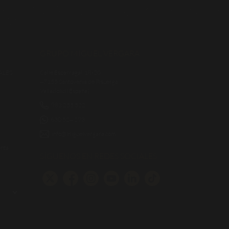
GRUPO MIGUEL VERGARA
ALES
Calle Esparragal, 18-20
47155 Santovenia de Pisuerga
Valladolid (España)
983 255 522
630 524 293
info@miguelvergara.com
enta
SÍGUENOS EN REDES SOCIALES