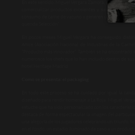
En este sentido, Miguel Vergara Zamora, presidente de 
comercializar productos excelentes y saludables “que
consumo de carne de vacuno y generen una poderosa m
querida Selección”.
En pocos meses Miguel Vergara ha conseguido disti
Anice (Asociación Nacional de Industrias de la Carne)
“Producto más innovador”. También se ha encontrado e
numerosos los chefs que lo han incluido dentro de sus
hotel Heritage Madrid.
Como se presenta: el packaging
En todo este proceso se ha cuidado por igual la calid
diseñado para rendir homenaje a La Roja. Miguel Vergar
estuche
que ha sido personalizado con los característi
destaca de forma espectacular la imagen del particula
una alegoría de los jugadores celebrando un triunfo, lo
en el fondo, un estadio iluminado da paso a un product