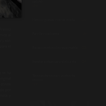
o el de
vacuno
(39)
enso de
nuestra
Hamburguesas y carne picada
(14)
 Premio
Parrilla y barbacoa
(8)
mica al
9 y son
para el
Razas y producción responsable
(23)
Recetas e ideas para el día a día
(28)
e se ha
Técnicas de cocina y puntos de
riginal
cocción
, donde
(19)
ido por
ñola; y