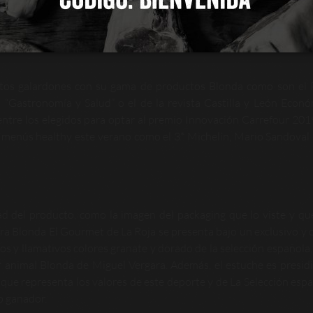
la firma ha explicado que el compromiso del Grupo siempre ha sid
 satisfagan las necesidades de los consumidores, frenen el desc
arca España, y qué mejor manera de hacerlo que de la mano de 
ntos galardones con su gama de productos Blonda como son el
 “Gastronomía y Salud” o el de la revista Castilla y León Econó
ntre los elegidos para optar al premio Innovación Carrefour 201
 menús healthy este verano como el 3* Michelín, Mario Sandoval 
ad del producto, como la imagen del packaging que lo viste y qu
a Blonda El Gourmet de La Roja se presenta bajo un exclusivo y o
cos y llamativos colores granate y dorado de la selección española
r animal Blonda de Miguel Vergara. Además, el estuche es presid
 que representa los valores de este deporte y de La Selección espa
o ganador.