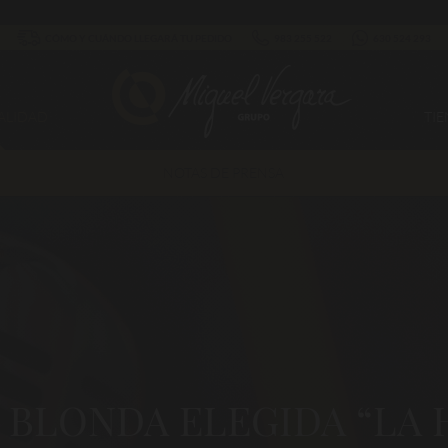
CÓMO Y CUÁNDO LLEGARÁ TU PEDIDO
983 255 522
630 524 293
ALIDAD
TI
NOTAS DE PRENSA
 BLONDA ELEGIDA “LA