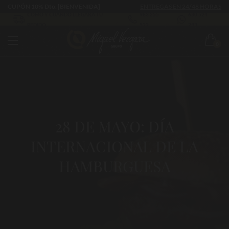
CUPÓN 10% Dto. [BIENVENIDA]
ENTREGAS EN 24/48 HORAS
CÓMO Y CUÁNDO LLEGARÁ TU
983 255
630 524
PEDIDO
522
293
0
28 DE MAYO: DÍA
INTERNACIONAL DE LA
HAMBURGUESA