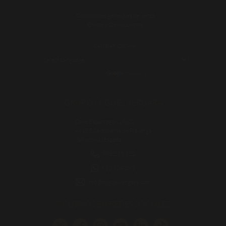
Condiciones generales de venta
Envíos y Devoluciones
CAMBIAR IDIOMA:
POWERED BY
TRANSLATE
GRUPO MIGUEL VERGARA
Calle Esparragal, 18-20
47155 Santovenia de Pisuerga
Valladolid (España)
983 255 522
630 524 293
info@miguelvergara.com
SÍGUENOS EN REDES SOCIALES