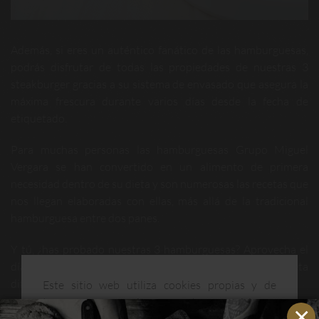
Además, si eres un auténtico fanático de las hamburguesas,
podrás disfrutar de todas las propiedades de nuestras 3
steakburger gracias a su sistema de envasado que asegura la
máxima frescura durante varios días desde la fecha de
etiquetado.
Para muchas personas las hamburguesas Grupo Miguel
Vergara se han convertido en un alimento de primera
necesidad dentro de su dieta y son numerosas las recetas que
nos llegan elaboradas con ellas, más allá de la tradicional
hamburguesa entre dos panes.
Y tú, ¿has probado nuestras 3 hamburguesas? Aprovecha el
día 28 de mayo para festejar su día y prepara una receta
diferente con alguna de ellas. ¡Qué aproveche!
Este sitio web utiliza cookies propias y de
terceros para mejorar nuestros servicios y