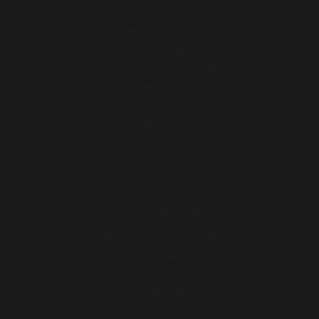
ACTUALIDAD
DISTRIBUIDORES
CONTACTO
TRABAJA CON NOSOTROS
VERGARA LIFE
INTEGRACIONES
PROYECTOS FINANCIADOS
GALERÍA
ÁREA DE DISTRIBUIDORES
TIENDA ONLINE
ESTUCHADOS INDIVIDUALES
PIEZAS
PACKS AHORRO
HAMBURGUESAS
PROMOCIONES