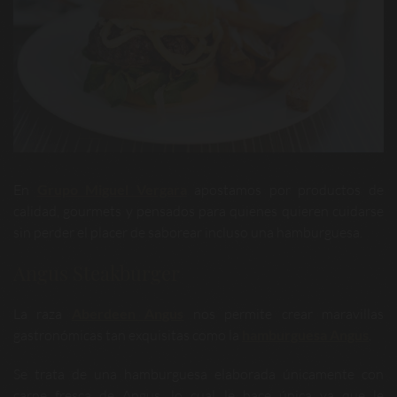
En
Grupo
Miguel Vergara
apostamos por productos de
calidad, gourmets y pensados para quienes quieren cuidarse
sin perder el placer de saborear incluso una hamburguesa.
Angus Steakburger
La raza
Aberdeen Angus
nos permite crear maravillas
gastronómicas tan exquisitas como la
hamburguesa Angus
.
Se trata de una hamburguesa elaborada únicamente con
carne fresca de Angus, lo cual le hace única ya que le