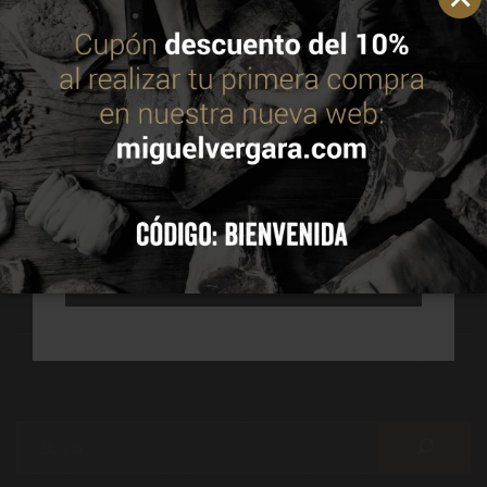
optimizar su navegación. Puedes consultar más
información en nuestra política de cookies.
Leer
política de cookies
Navegación
de
ACEPTAR
entradas
CONFIGURAR
Siguiente Página
Entrada anterior
Cómo hacer una barbacoa
Raza Aberdeen Angus
perfecta
RECHAZAR TODAS