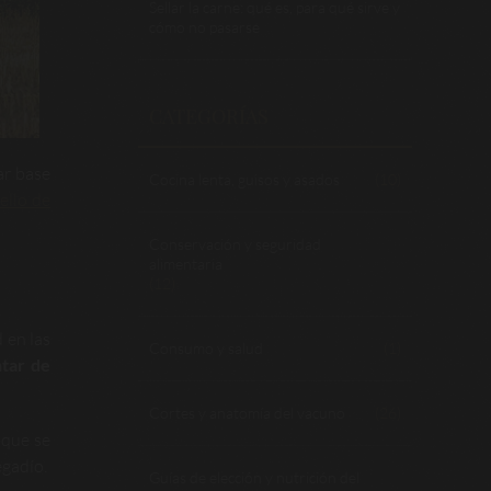
Sellar la carne: qué es, para qué sirve y
cómo no pasarse
CATEGORÍAS
ar base
Cocina lenta, guisos y asados
(10)
ello de
Conservación y seguridad
alimentaria
(12)
 en las
Consumo y salud
(1)
ntar de
Cortes y anatomía del vacuno
(26)
 que se
egadío.
Guías de elección y nutrición del