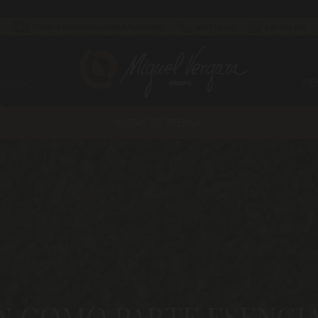
CÓMO Y CUÁNDO LLEGARÁ TU PEDIDO
983 255 522
630 524 293
ALIDAD
TI
NOTAS DE PRENSA
N COMO PARTE ESENCIA