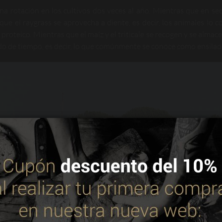
una rotación en los cultivos dos veces al año. Mientras que en se
 que el raygrass se aprovecha a diente, es decir, los animales lo 
proteico. Mientras que el maíz y el triticale se recogen y se almac
do de tiempo, es decir, lo que comúnmente se conoce como ensilad
 utiliza cookies propias y de terceros para mejorar nuestros servic
. Puedes consultar más información en nuestra política de cookie