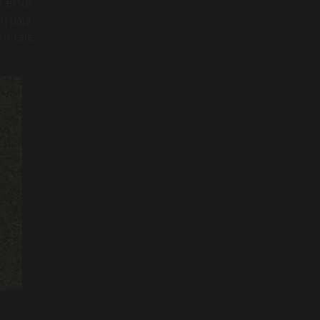
o estos
n paja.
iticale