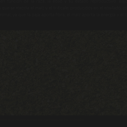
en función de la raza, la edad y su estado reproductivo. Baj
que se mezcla el maíz y el triticale, producidos en el ensilado, co
mal, ya que la paja aporta fibra, el maíz aporta la energía y el tr
iales que compondrán las raciones de los animales.