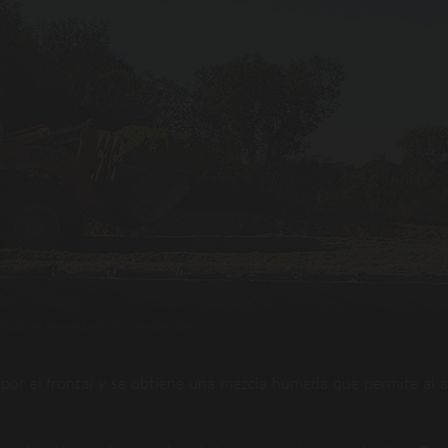
quinas prensando los materiales
a por el frontal y se obtiene una mezcla húmeda que permite al 