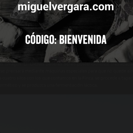
 TODAS
CONFIGURAR
a picando las plantas enteras de maíz
 máquina picadora entra en la tierra y comienza a picar la planta ent
s (imagen 1). Dichas bañeras serán posteriormente trasladada
 se prensará mediante máquinas especiales para que no quede air
s cuatro silos con los que contamos en la Finca, se procede a tapar
ermético y se produzca una fermentación láctica.