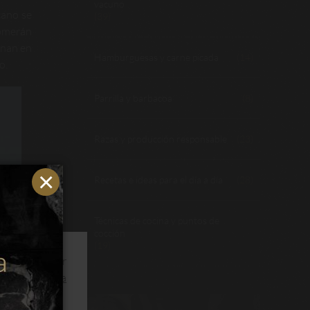
vacuno
cano se
(39)
comerán
enan en
Hamburguesas y carne picada
(14)
o.
Parrilla y barbacoa
(8)
Razas y producción responsable
(23)
Recetas e ideas para el día a día
(28)
Técnicas de cocina y puntos de
cocción
(19)
ios y optimizar
s.
Leer política