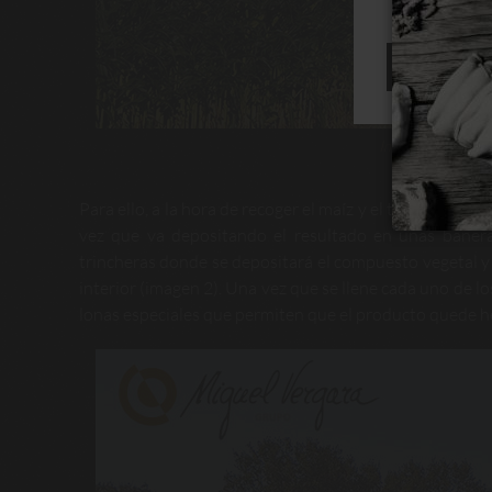
RECHAZAR
Imagen 1: máquin
Para ello, a la hora de recoger el maíz y el triticale una
vez que va depositando el resultado en unas bañera
trincheras donde se depositará el compuesto vegetal y
interior (imagen 2). Una vez que se llene cada uno de lo
lonas especiales que permiten que el producto quede h