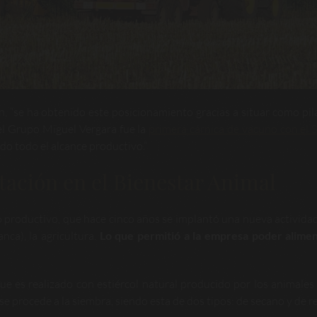
n, “se ha obtenido este posicionamiento gracias a situar como pil
 el Grupo Miguel Vergara fue la
primera cárnica de vacuno con el S
ado todo el alcance productivo.”
tación en el Bienestar Animal
so productivo, que hace cinco años se implantó una nueva actividad
ca), la agricultura.
Lo que permitió a la empresa poder alime
ue es realizado con estiércol natural producido por los animales
 se procede a la siembra, siendo esta de dos tipos: de secano y de r