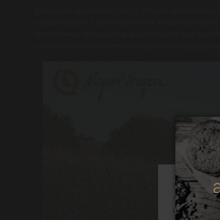
En regadío se siembran maíz y triticale, realizándose 
planta raygrass. La diferencia entre ambos cultivos es
directamente del suelo lo que les dotará de gran aporte 
unos silos para su conservación durante un largo perío
Este sitio web
su navegación
de cookies