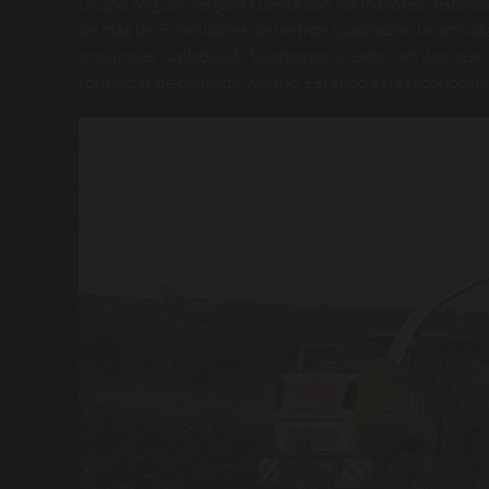
Grupo Miguel Vergara cuenta con las mayores instalaci
de más de 5.2 millones de metros cuadrados, la activida
provincias Valladolid, Salamanca y León, en las qu
toneladas de carne de vacuno. Estando ésta reconocida