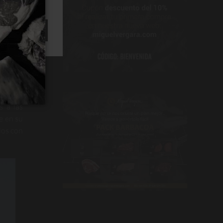
ACEPTAR
era a la
s a las
e en su
los con