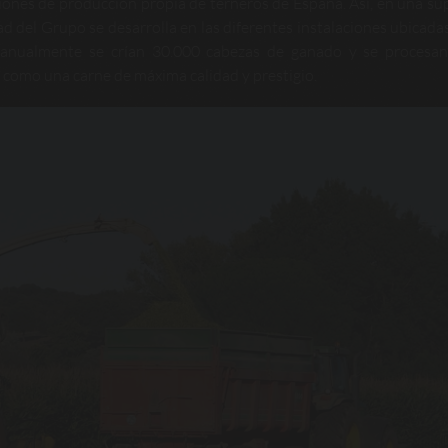
ones de producción propia de terneros de España. Así, en una sup
d del Grupo se desarrolla en las diferentes instalaciones ubicadas
e anualmente se crían 30.000 cabezas de ganado y se procesa
 como una carne de máxima calidad y prestigio.