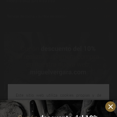
Recetas e ideas para el día a día
(28)
Técnicas de cocina y puntos de cocción
(19)
Este sitio web utiliza cookies propias y de
terceros para mejorar nuestros servicios y
optimizar su navegación. Puedes consultar más
información en nuestra política de cookies.
Leer