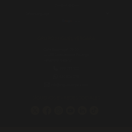
CAMBIAR IDIOMA:
POWERED BY
TRANSLATE
GRUPO MIGUEL VERGARA
Calle Esparragal, 18-20
47155 Santovenia de Pisuerga
Valladolid (España)
983 255 522
630 524 293
info@miguelvergara.com
SÍGUENOS EN REDES SOCIALES