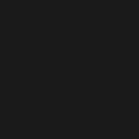
TRABAJA CON NOSOTROS
VERGARA LIFE
INTEGRACIONES
PROYECTOS FINANCIADOS
GALERÍA
ÁREA DE DISTRIBUIDORES
TIENDA ONLINE
ESTUCHADOS INDIVIDUALES
PIEZAS
PACKS AHORRO
HAMBURGUESAS
PROMOCIONES
Condiciones generales de venta
Envíos y Devoluciones