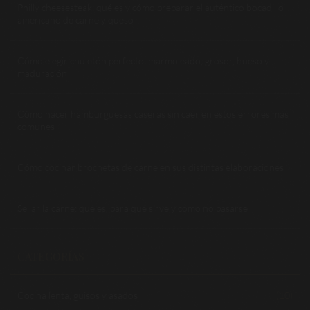
Philly cheesesteak: qué es y cómo preparar el auténtico bocadillo
americano de carne y queso
Cómo elegir chuletón perfecto: marmoleado, grosor, hueso y
maduración
Cómo hacer hamburguesas caseras sin caer en estos errores más
comunes
Cómo cocinar brochetas de carne en sus distintas elaboraciones
Sellar la carne: qué es, para qué sirve y cómo no pasarse
CATEGORÍAS
Cocina lenta, guisos y asados
(10)