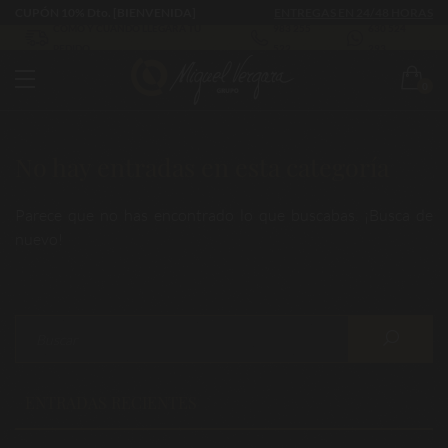
CUPÓN 10% Dto. [BIENVENIDA]
ENTREGAS EN 24/48 HORAS
CÓMO Y CUÁNDO LLEGARÁ TU
983 255
630 524
PEDIDO
522
293
0
No hay entradas en esta categoría
Parece que no has encontrado lo que buscabas. ¡Busca de
nuevo!
ENTRADAS RECIENTES