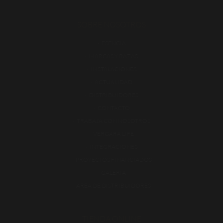
SOBRE NOSOTROS
ESENCIA
MARCAS Y RAZAS
INSTALACIONES
ACTUALIDAD
DISTRIBUIDORES
CONTACTO
TRABAJA CON NOSOTROS
VERGARA LIFE
INTEGRACIONES
PROYECTOS FINANCIADOS
GALERÍA
ÁREA DE DISTRIBUIDORES
TIENDA ONLINE