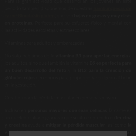
Para la gran actividad que desarrollan los jóvenes en este
periodo también disponemos de nuestras
hamburguesas de
carne Blonda
sin gluten
,
que son
bajas en grasas y muy ricas
en proteínas
. Perfecta para su esfuerzo físico y mental con
las actividades escoletas y extraescolares.
Vitaminas para adultos y embarazadas
No solo hablamos de la
vitamina B3 para aportar energía
a
los adultos, sino que también la vitamina
B9 es perfecta para
un buen desarrollo del feto
y la
B12 para la creación de
glóbulos rojos
necesarios para proporcionar oxígeno al bebé
en la gestación.
Creatina para la pérdida muscular en personas mayores
Incluso en
personas mayores que sean celíacas
, la carne es
un excelente aliado gracias a que su alto contenido en
leucina
y creatina
ayuda a
mitigar la pérdida muscular
, así como
la
vitamina B12
para reparar y mantener sus tejidos, las