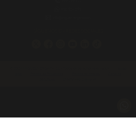
983 255 522
630 524 293
info@miguelvergara.com
SÍGUENOS EN REDES SOCIALES
© 2026 MIGUEL VERGARA, S.L. - Todos los derechos reservados
|
Aviso
legal
|
Política de Privacidad
|
Política de cookies
|
Canal de
denuncias
|
Diseño web Digival.es