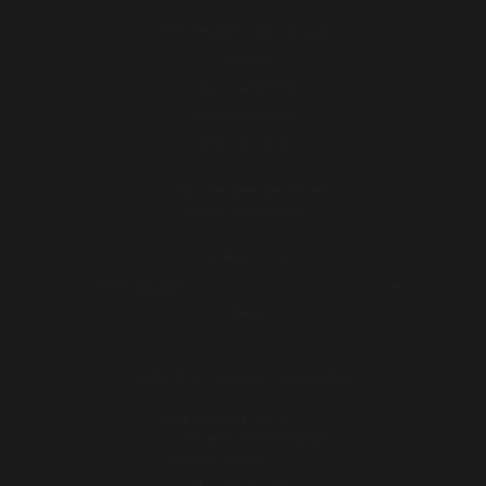
ESTUCHADOS INDIVIDUALES
PIEZAS
PACKS AHORRO
HAMBURGUESAS
PROMOCIONES
Condiciones generales de venta
Envíos y Devoluciones
CAMBIAR IDIOMA:
POWERED BY
TRANSLATE
GRUPO MIGUEL VERGARA
Calle Esparragal, 18-20
47155 Santovenia de Pisuerga
Valladolid (España)