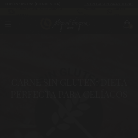
CUPÓN 10% Dto. [BIENVENIDA]
ENTREGAS EN 24/48 HORAS
CÓMO Y CUÁNDO LLEGARÁ TU
983 255
630 524
PEDIDO
522
293
0
CARNE SIN GLUTEN: DIETA
PERFECTA PARA CELÍACOS