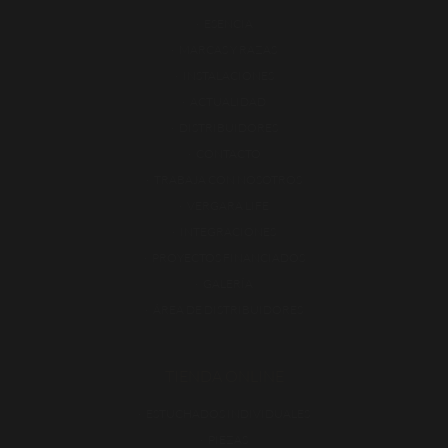
ESENCIA
MARCAS Y RAZAS
INSTALACIONES
ACTUALIDAD
DISTRIBUIDORES
CONTACTO
TRABAJA CON NOSOTROS
VERGARA LIFE
INTEGRACIONES
PROYECTOS FINANCIADOS
GALERÍA
ÁREA DE DISTRIBUIDORES
TIENDA ONLINE
ESTUCHADOS INDIVIDUALES
PIEZAS