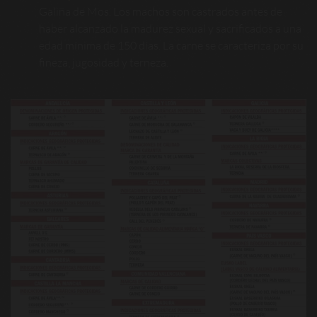
Galiña de Mos. Los machos son castrados antes de
haber alcanzado la madurez sexual y sacrificados a una
edad mínima de 150 días. La carne se caracteriza por su
fineza, jugosidad y terneza.