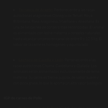
Ternasco de Aragón
. Perteneciente a las razas
autóctonas aragonesas Ojinegra de Teruel, Roya
Bilbilitana, Rasa Aragonesa, Maellana y Ansotana. Es
una de las carnes de cordero más reconocidas. El animal
es alimentado con leche materna y cereales naturales
hasta alcanzar un peso en canal de entre 8 y 12,5 kg. El
sabor de la carne es homogéneo y equilibrado.
Lechazo de Castilla y León
. Perteneciente a las
razas autóctonas Churra, Castellana y Ojalada. Los
animales están alimentados exclusivamente de leche
materna. Su carne es tierna, jugosa, de sabor suave y
con poca grasa, lo que le aporta un alto valor biológico.
IGP de carnes de Pollo
Pollo y capón de El Prat
(Cataluña): Provenientes