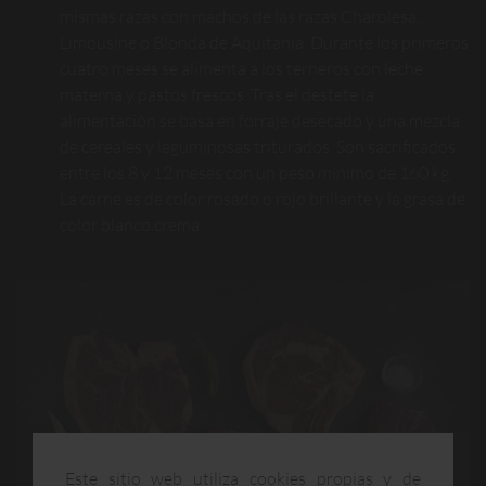
mismas razas con machos de las razas Charolesa,
Limousine o Blonda de Aquitania. Durante los primeros
cuatro meses se alimenta a los terneros con leche
materna y pastos frescos. Tras el destete la
alimentación se basa en forraje desecado y una mezcla
de cereales y leguminosas triturados. Son sacrificados
entre los 8 y 12 meses con un peso mínimo de 160 kg.
La carne es de color rosado o rojo brillante y la grasa de
color blanco crema.
Este sitio web utiliza cookies propias y de