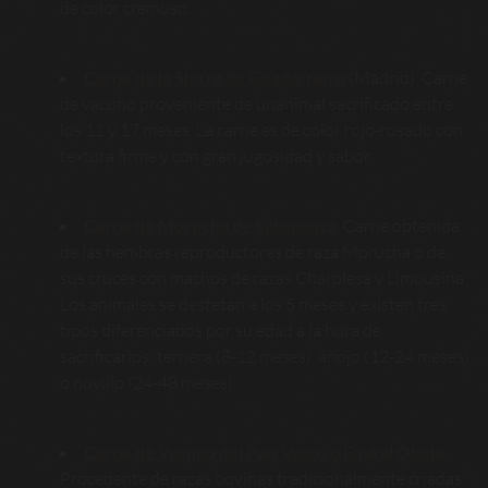
de color cremoso.
Carne de la Sierra de Guadarrama
(Madrid).
Carne
de vacuno proveniente de unanimal sacrificado entre
los 11 y 17 meses. La carne es de color rojo-rosado con
textura firme y con gran jugosidad y sabor.
Carne de Morucha de Salamanca
. Carne obtenida
de las hembras reproductoras de raza Morucha o de
sus cruces con machos de razas Charolesa y Limousina.
Los animales se destetan a los 5 meses y existen tres
tipos diferenciados por su edad a la hora de
sacrificarlos: ternera (8-12 meses), añojo (12-24 meses)
o novillo (24-48 meses).
Carne de Vacuno del País Vasco o Euskal Okela
.
Procedente de razas bovinas tradicionalmente criadas