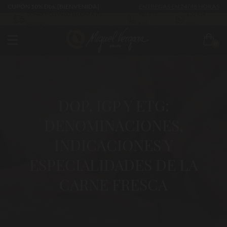
CUPÓN 10% Dto. [BIENVENIDA]
ENTREGAS EN 24/48 HORAS
CÓMO Y CUÁNDO LLEGARÁ TU
983 255
630 524
PEDIDO
522
293
0
DOP, IGP Y ETG:
DENOMINACIONES,
INDICACIONES Y
ESPECIALIDADES DE LA
CARNE FRESCA