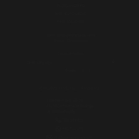
PACKS AHORRO
HAMBURGUESAS
PROMOCIONES
Condiciones generales de venta
Envíos y Devoluciones
CAMBIAR IDIOMA:
POWERED BY
TRANSLATE
GRUPO MIGUEL VERGARA
Calle Esparragal, 18-20
47155 Santovenia de Pisuerga
Valladolid (España)
983 255 522
630 524 293
info@miguelvergara.com