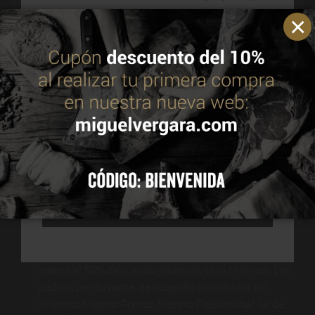
terceros para mejorar nuestros servicios y
optimizar su navegación. Puedes consultar más
información en nuestra política de cookies.
Leer
política de cookies
IGP de carnes de Cordero
ACEPTAR
Cordero Segureño
(suprautonómica: Andalucía,
Murcia y Castilla La Mancha). Se trata de una raza de
cordero con carne de color rosa pálido y con un nivel de
CONFIGURAR
cobertura e infiltración óptimo.
RECHAZAR TODAS
Cordero de Extremadura
. Las madres deben ser de
raza Merina o cruces de Merina con Marino Precoz,
Merino Fleischschaf e Île de France, siempre que al
menos el 50% de sus progenitores sean Merinos. Los
padres, por su parte, de razas del tronco Merino
(Merino, Merino Precoz, Merino Fleischschaf, Île de