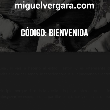
 TODAS
CONFIGURAR
ada en el exterior
, ponemos a calentar una parrilla o una plan
nutos para que esté bien caliente cuando vayamos a cocinar la p
 con aceite de oliva usando una brocha de silicona
.
ue se cocine a fuego vivo, dándole la vuelta cada 20 segundos.
o que se hagan un par de minutos por cada lado sin darles la 
de la pieza
para que se haga de manera muy homogénea y los
ugar, si vais a hacerlo al estilo Heston -y es interesante 
uelta a la carne usando un tenedor porque al ir pinchando el entre
rincipio, porque si se da la vuelta a la pieza antes de que se f
e desgarre
, en especial en las parrillas con surcos y no en las que 