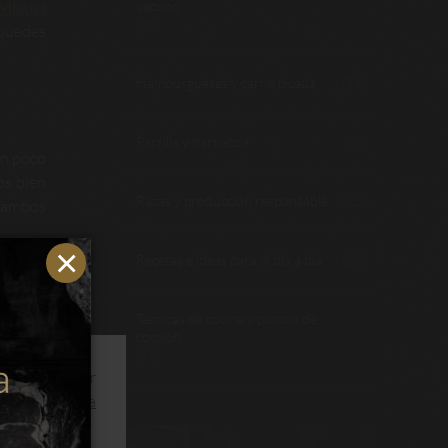
 Miguel
vacuno
(39)
 puedes
Hamburguesas y carne picada
(14)
Parrilla y barbacoa
(8)
un poco
os bien
Razas y producción responsable
(23)
 ambos
Recetas e ideas para el día a día
(28)
Durante
manera
Técnicas de cocina y puntos de
cocción
(19)
inarlo.
ios y optimizar
o
en su
s.
Leer política