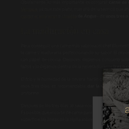
Obviamente, lo más importante es comprar
carne de 
Vergara
, ya que este plato, más allá de la técnica que
comprar entrecot
o
chuleta
de Angus
– de
unos tres o
La maduración en casa
Para conseguir una carne más sabrosa, el chef Blumen
la carne y madurarla perfeccionando su sabor. El proce
con papel de cocina. Después, debemos colocarlo so
lados y lo dejamos dentro de la nevera durante
tres o c
El frío y la humedad de la nevera, harán que éste ma
esos tres días, es recomendable
dar la vuelta a la 
uniforme.
Después de los tres días, lo sacamos de la nevera y lo
Este sitio web
Es posible que el corte de carne parezca marcado como s
su navegación
superficie las líneas de la rejilla sobre la que lo tuvimos
de cookies