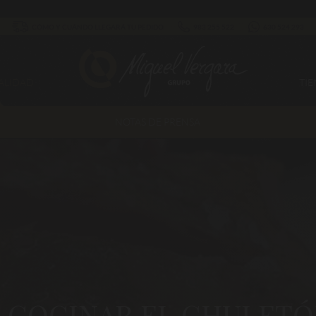
CÓMO Y CUÁNDO LLEGARÁ TU PEDIDO
983 255 522
630 524 293
ALIDAD
TI
NOTAS DE PRENSA
A COCINAR EL CHULETÓ