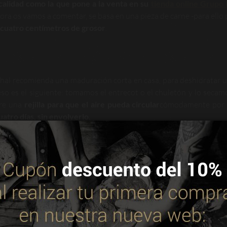
calidad como la que pone a la venta en su
tienda online Grupo
 ahora os vamos a comentar, se basa en una pieza de carne -para ello
 cuatro centímetros de grosor
.
thal recomienda una maduración corta en casa, para deshidratar 
so es el siguiente: tomamos el entrecot o el chuletón y lo secam
bre una
rejilla para que el aire pueda circular
cómodamente por
uatro días, sin envolverlo
.
dure correctamente, aunque se
oscurecerá
un poco su superficie. 
pieza cada doce horas
para que se exponga a este proceso de 
 dejamos al menos
tres horas a temperatura ambiente
antes de coc
 utiliza cookies propias y de terceros para mejorar nuestros servic
i hubiera estado en la parrilla, debido a que el frío habrá
dibujad
. Puedes consultar más información en nuestra política de cookie
 dentro de la nevera.