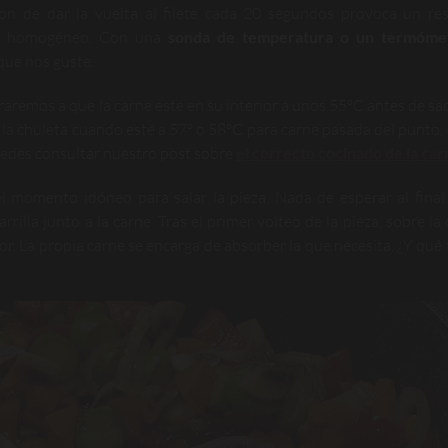
on de dar la vuelta al filete cada 20 segundos provoca un re
do homogéneo. Con una
sonda de temperatura o un termóme
que nos guste.
aremos a que la carne esté en su interior a unos 55ºC antes de saca
 la chuleta cuando esté a 57º o 58ºC para carne pasada del punto, 
puedes consultar nuestro post sobre
el correcto cocinado de la car
 momento idóneo para salar la pieza. Nada de esperar al final
rrilla junto a la carne. Tras el primer volteo de la pieza, sobre la
or. La propia carne se encarga de absorber la que necesita. ¿Y qué 