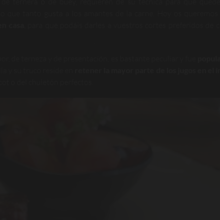
ne de ternera o de buey, requieren de su técnica para que qued
rno que tanto gusta a los amantes de la carne. Hoy os queremos
en casa
, para que podáis darles a vuestros cortes preferidos de c
bor, de terneza y de presentación, es bastante peculiar y fue
popula
lla y su truco reside en
retener la mayor parte de los jugos en el i
ot o del chuletón perfectos.