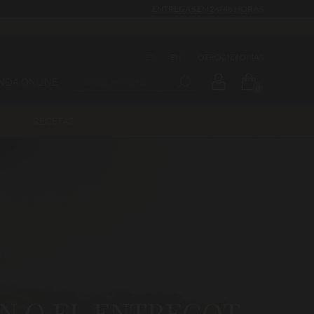
ENTREGAS EN 24/48 HORAS
ES
·
EN
·
OTROS IDIOMAS
ENDA ONLINE
0
RECETAS
N O EL ENTRECOT