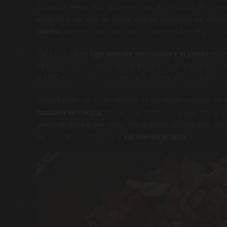
Salvadas estas dos advertencias, el método de Hest
magnífico ya que la carne queda cocinada de mo
cocina
podemos verificar que la carne está en el punto 
Para una carne
ligeramente sonrosada y al punto
esper
os gusta más o menos hecha, podéis sacar el entrecot o
o 53ºC si os gusta poco hecha. Si tienes alguna duda, 
Importante: un error común es no saber cuándo es el
también se cocina
, por lo que tiene que pasar por la pa
asada se debe echar la sal. No se corte, cuánta más, mej
sal utilizar? Solo hay una:
sal marina gruesa.