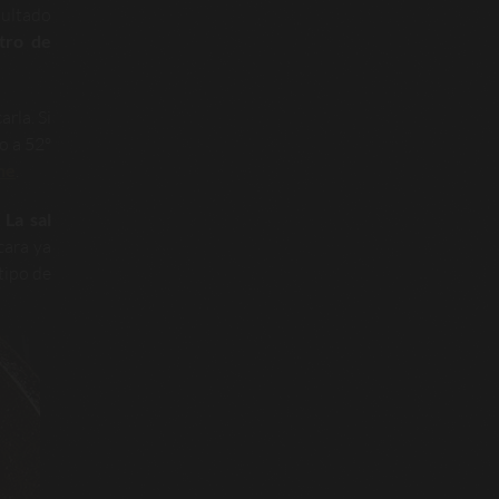
sultado
tro de
rla. Si
o a 52º
ne
.
.
La sal
 cara ya
tipo de