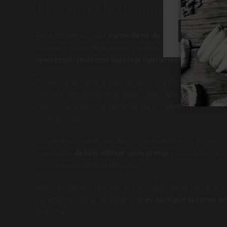
El cocinado de la pieza
RECHAZAR
Para conseguir esta
carne llena de jugos y carameliz
alcance y soporte altas temperaturas durante unos mi
queremos, podemos barnizar ligeramente su superficie
Ponemos la carne a cocinar en la plancha y dejamos q
siempre hemos recomendado hacer estas piezas dejand
Heston Blumenthal recomienda un
continuo volteo 
circulen mejor.
Sobre esto, cabe señalar lo siguiente: en primer l
resultado-
debéis utilizar unas pinzas
y nunca dar la v
provoca una pérdida de jugos.
Además, debéis realizar el barnizado de la carne al p
caramelización en la superficie,
es fácil que la carne s
plancha.