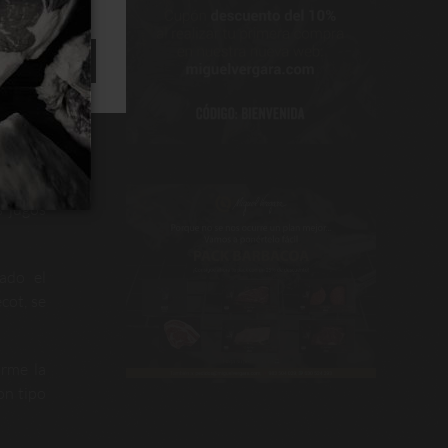
ACEPTAR
cha que
ieza.
Si
 Aunque
vuelta,
 jugos
dado el
cot, se
orme la
son tipo