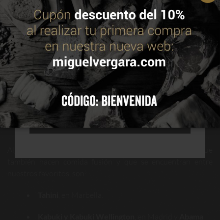
información en nuestra política de cookies.
Leer
política de cookies
ACEPTAR
CONFIGURAR
Delicious fresh beef tartar with toasts on a black square plate
against a dark background
RECHAZAR TODAS
Algunos de los restaurantes japoneses en España que
también hacen comida fusión y que se encuentran entre
nuestros favoritos, son:
Tahini
, en Marbella.
Kabuki y Kabuki Wellington
, en Madrid y
Abama