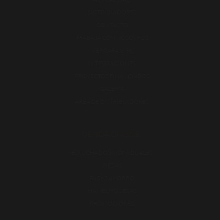
DISTRIBUIDORES
CONTACTO
TRABAJA CON NOSOTROS
VERGARA LIFE
INTEGRACIONES
PROYECTOS FINANCIADOS
GALERÍA
ÁREA DE DISTRIBUIDORES
TIENDA ONLINE
ESTUCHADOS INDIVIDUALES
PIEZAS
PACKS AHORRO
HAMBURGUESAS
PROMOCIONES