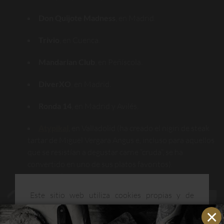
Don Quijote Madness
, en Madrid.
Trivio
, en Cuenca.
Mandarian Club
, en Peñíscola.
DiverXO
, en Madrid.
Ronda 14
, en Madrid y Avilés.
Atypikal
, en Valladolid (ha creado el nigiri de steak
tartar de Miguel Vergara Angus e, incluso para aquellos
que se resistían a degustar carne “cruda”, se ha
convertido en uno de sus platos favoritos).
Este sitio web utiliza cookies propias y de
terceros para mejorar nuestros servicios y
optimizar su navegación. Puedes consultar más