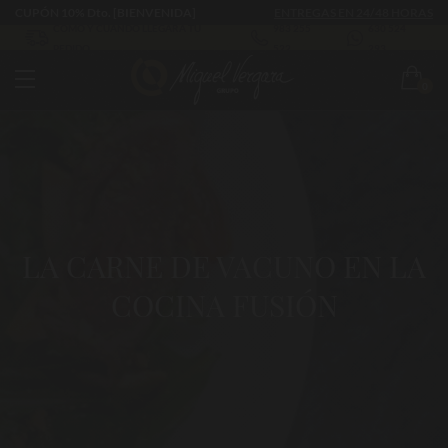
CUPÓN 10% Dto. [BIENVENIDA]
ENTREGAS EN 24/48 HORAS
CÓMO Y CUÁNDO LLEGARÁ TU
983 255
630 524
PEDIDO
522
293
0
LA CARNE DE VACUNO EN LA
COCINA FUSIÓN