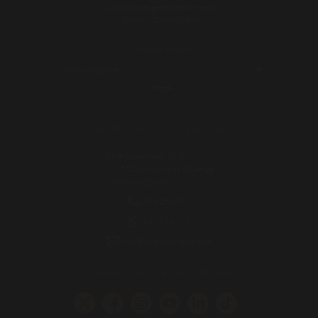
Condiciones generales de venta
Envíos y Devoluciones
CAMBIAR IDIOMA:
POWERED BY
TRANSLATE
GRUPO MIGUEL VERGARA
Calle Esparragal, 18-20
47155 Santovenia de Pisuerga
Valladolid (España)
983 255 522
630 524 293
info@miguelvergara.com
SÍGUENOS EN REDES SOCIALES