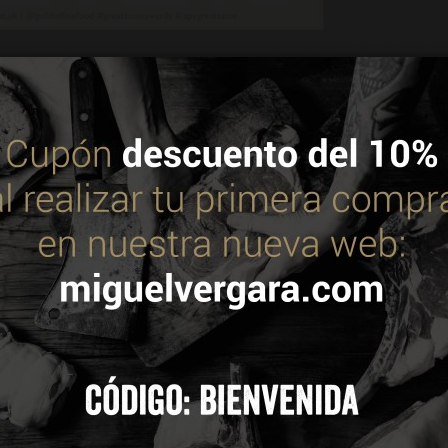
nomía, incluyendo críticos culinarios, chefs, restauradores y mino
exhaustiva cata a ciegas. Entre los comentarios recibidos se desta
en sí es tierna, con una buena proporción de carne a grasa. Es 
 utiliza cookies propias y de terceros para mejorar nuestros servic
. Puedes consultar más información en nuestra política de cookie
 se desprende del hueso con un aroma tentador. Fácil de cortar, l
 TODAS
CONFIGURAR