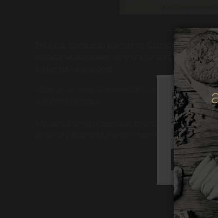
El jurado, compuesto por más de 500 expertos en gastro
destacó las cualidades de la tira de costilla tras una 
siguientes valoraciones:
«Este es un corte extraordinario de carne. La carne 
Este sitio web
suculenta y tierna.»
su navegación
de cookies
«Atractivamente presentada, esta carne parece tierna y
es tierna y suculenta, y se derrite en la boca.»
RECHAZAR