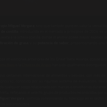
rupo Miguel Vergara
, sino que también pone en valor la versatilid
a de costilla
, introducida en el mercado a principios de 2024, es u
la sexta a la octava costilla, donde el animal posee mayor espesor d
iltración de grasa
y su
potencia de sabor
, proporcionando una 
dos en ediciones anteriores de los Great Taste Awards, donde pr
Lomo Bajo
o la
Chuleta de Angus
han sido igualmente distinguidos.
oso certamen internacional de alimentos y bebidas, con más de
concurso, conocido por su riguroso sistema de evaluación, dest
do cualquier sesgo relacionado con marcas o envoltorios durante l
trella, reflejando el selecto grupo de productos reconocidos por s
iguel Vergara
continúa consolidando su liderazgo en el sector c
o de sus productos