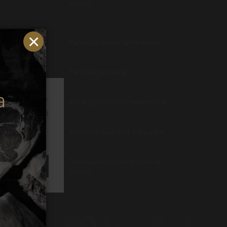
vacuno
(39)
Hamburguesas y carne picada
(14)
ristas,
can las
Parrilla y barbacoa
(8)
jugosa,
ios y optimizar
Razas y producción responsable
(23)
s.
Leer política
a carne
Recetas e ideas para el día a día
(28)
Técnicas de cocina y puntos de
ACEPTAR
cocción
(19)