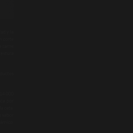
ad y la
n corte
e carne
textura
oductos
 14.000
aca por
a cata.
u sabor
árnico,