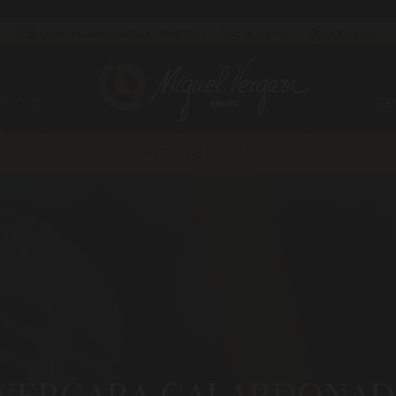
CÓMO Y CUÁNDO LLEGARÁ TU PEDIDO
983 255 522
630 524 293
ALIDAD
TI
NOTAS DE PRENSA
VERGARA GALARDONAD