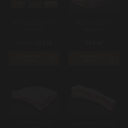
PACK COLECCIÓN
BRISKET (ALETA)
ANGUS
ANGUS
80,72€
68,61€
94,64€
AÑADIR A LA
AÑADIR A LA
CESTA
CESTA
TIRA DE ASADO
QUINTA COSTILLA