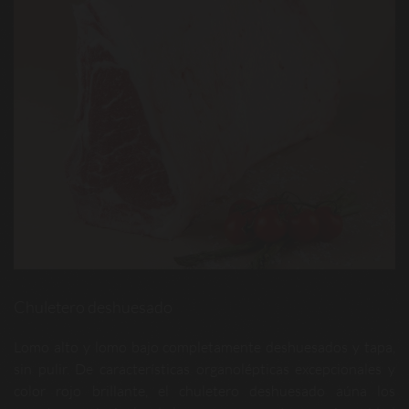
Chuletero deshuesado
Lomo alto y lomo bajo completamente deshuesados y tapa,
sin pulir. De características organolépticas excepcionales y
color rojo brillante, el chuletero deshuesado aúna los