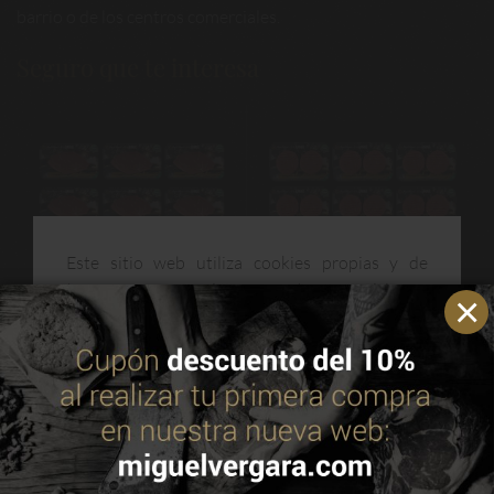
barrio o de los centros comerciales.
Seguro que te interesa
Este sitio web utiliza cookies propias y de
PACK X 6
PACK X 6 BURGERS
terceros para mejorar nuestros servicios y
MEDALLONES
ANGUS (12
optimizar su navegación. Puedes consultar más
ANGUS
UNIDADES)
información en nuestra política de cookies.
Leer
política de cookies
58,54€
46,84€
35,48€
28,39€
AÑADIR A LA
AÑADIR A LA
CESTA
CESTA
ACEPTAR