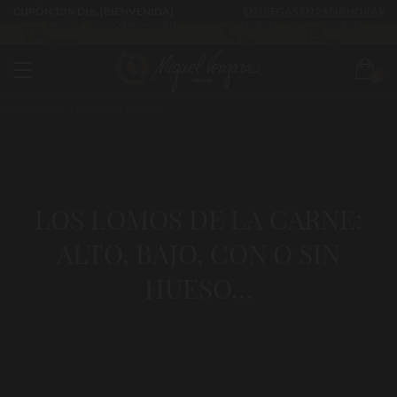
CUPÓN 10% Dto. [BIENVENIDA]
ENTREGAS EN 24/48 HORAS
CÓMO Y CUÁNDO LLEGARÁ TU
983 255
630 524
PEDIDO
522
293
0
LOS LOMOS DE LA CARNE:
ALTO, BAJO, CON O SIN
HUESO…