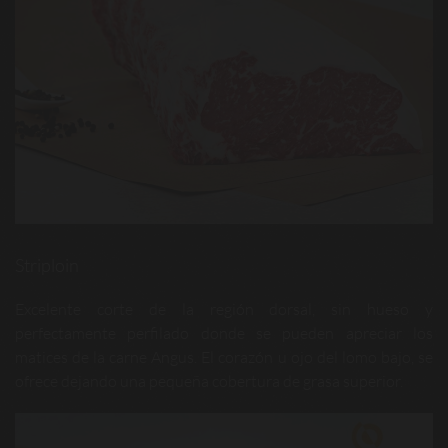
Striploin
Excelente corte de la región dorsal, sin hueso y
perfectamente perfilado donde se pueden apreciar los
matices de la carne Angus. El corazón u ojo del lomo bajo, se
ofrece dejando una pequeña cobertura de grasa superior.