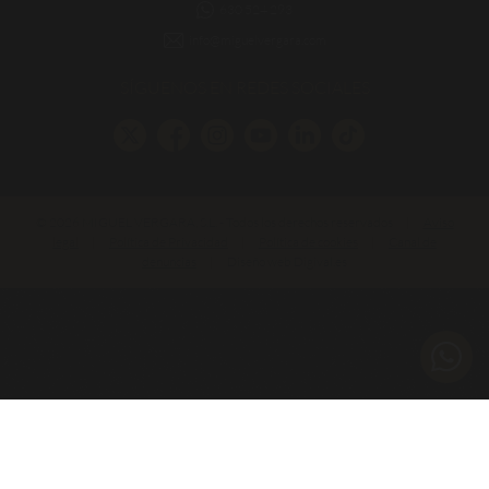
630 524 293
info@miguelvergara.com
SÍGUENOS EN REDES SOCIALES
© 2026 MIGUEL VERGARA, S.L. - Todos los derechos reservados
|
Aviso
legal
|
Política de Privacidad
|
Política de cookies
|
Canal de
denuncias
|
Diseño web Digival.es