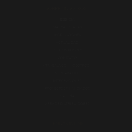
SOBRE NOSOTROS
ESENCIA
MARCAS Y RAZAS
INSTALACIONES
ACTUALIDAD
DISTRIBUIDORES
CONTACTO
TRABAJA CON NOSOTROS
VERGARA LIFE
INTEGRACIONES
PROYECTOS FINANCIADOS
GALERÍA
ÁREA DE DISTRIBUIDORES
TIENDA ONLINE