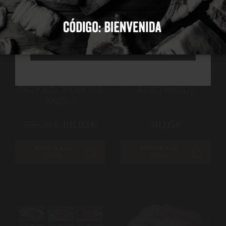
CONFIGURAR
RECHAZAR TODAS
PACK X 2 CHULETAS
RABO ANGUS
ANGUS
126,29€
101,03€
30,05€
AÑADIR A LA
AÑADIR A LA
CESTA
CESTA