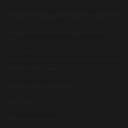
Cómo cocinar brochetas de carne en sus distintas elaboraciones
Sellar la carne: qué es, para qué sirve y cómo no pasarse
CATEGORÍAS
Cocina lenta, guisos y asados
(10)
Conservación y seguridad alimentaria
(12)
Consumo y salud
(1)
Cortes y anatomía del vacuno
(26)