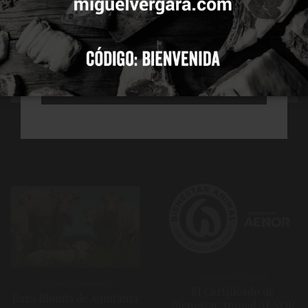
ACEPTAR
CONFIGURAR
RECHAZAR TODAS
Navegación
de
entradas
Siguiente Página
Entrada anterior
El Certificado de
Raza Blonda de Aquitania
Bienestar Animal AENOR