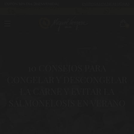
CUPÓN 10% Dto. [BIENVENIDA]
ENTREGAS EN 24/48 HORAS
CÓMO Y CUÁNDO LLEGARÁ TU
983 255
630 524
PEDIDO
522
293
0
10 CONSEJOS PARA
CONGELAR Y DESCONGELAR
LA CARNE Y EVITAR LA
SALMONELOSIS EN VERANO