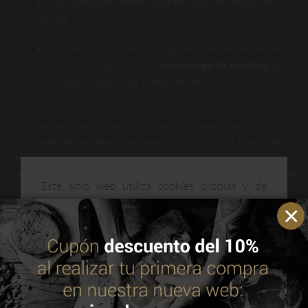
Utilizar papel desechable en lugar de trapos de
cocina.
Extremar la limpieza e higiene de los utensilios de
cocina, como los
cuchillos
con mango de madera
, las
cucharas de palo o las tablas de cortar.
Si pones en práctica estos consejos te aseguramos que tus
reuniones de verano con amigos en torno a una mesa o
alrededor de una
barbacoa
, no acabarán siendo una
pesadilla. Si además la carne es de
Grupo
Miguel Vergara
, te
Este sitio web utiliza cookies propias y de
convertirás en el perfecto anfitrión.
terceros para mejorar nuestros servicios y
optimizar su navegación. Puedes consultar más
Y es que, como diría el refrán, “las cosas bien hechas, bien
información en nuestra política de cookies.
Leer
parecen”.
política de cookies