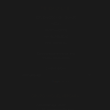
TIENDA ONLINE
ESTUCHADOS INDIVIDUALES
PIEZAS
PACKS AHORRO
HAMBURGUESAS
PROMOCIONES
Condiciones generales de venta
Envíos y Devoluciones
CAMBIAR IDIOMA:
POWERED BY
TRANSLATE
GRUPO MIGUEL VERGARA
Calle Esparragal, 18-20
47155 Santovenia de Pisuerga