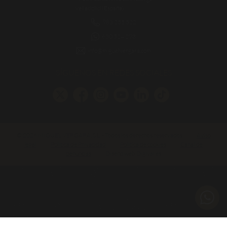
Valladolid (España)
983 255 522
630 524 293
info@miguelvergara.com
SÍGUENOS EN REDES SOCIALES
© 2026 MIGUEL VERGARA, S.L. - Todos los derechos reservados
|
Aviso
legal
|
Política de Privacidad
|
Política de cookies
|
Canal de
denuncias
|
Diseño web Digival.es