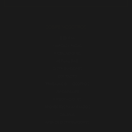
SOBRE NOSOTROS
ESENCIA
MARCAS Y RAZAS
INSTALACIONES
ACTUALIDAD
DISTRIBUIDORES
CONTACTO
TRABAJA CON NOSOTROS
VERGARA LIFE
INTEGRACIONES
PROYECTOS FINANCIADOS
GALERÍA
ÁREA DE DISTRIBUIDORES