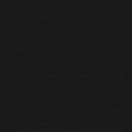
40 ml. de aceite de oliva virgen extra
Sal y pimienta negra
Cebollino fresco para decorar
PREPARACIÓN
Comenzamos eliminando de la carne cualquier
ternilla que pueda tener y picándola, a mano, con un
cuchillo bien afilado. Primero cortamos en tiras y luego
picamos en cubos pequeños, todos ellos intentando
que sean del mismo tamaño. Introduce en un cuenco
hielo y pon sobre este otro bol con la carne, y reserva.
Pica la cebolleta muy fina, y junto con las alcaparras,
incorpóralas al bol junto con la mostaza, la salsa
Perrins, el tabasco, el aceite y un poco de sal y pimienta
negra recién molida. Revuélvelo todo bien para que la