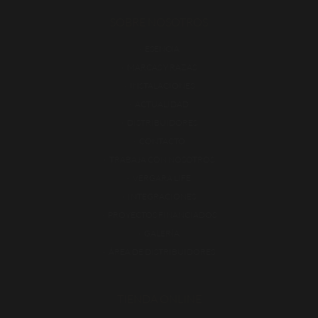
SOBRE NOSOTROS
ESENCIA
MARCAS Y RAZAS
INSTALACIONES
ACTUALIDAD
DISTRIBUIDORES
CONTACTO
TRABAJA CON NOSOTROS
VERGARA LIFE
INTEGRACIONES
PROYECTOS FINANCIADOS
GALERÍA
ÁREA DE DISTRIBUIDORES
TIENDA ONLINE