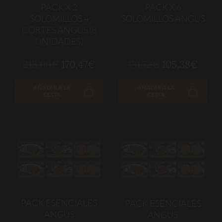
PACK X 2
PACK X 6
SOLOMILLOS 4
SOLOMILLOS ANGUS
CORTES ANGUS (8
UNIDADES)
213,09€
170,47€
131,72€
105,38€
AÑADIR A LA
AÑADIR A LA
CESTA
CESTA
PACK ESENCIALES
PACK ESENCIALES
ANGUS
ANGUS