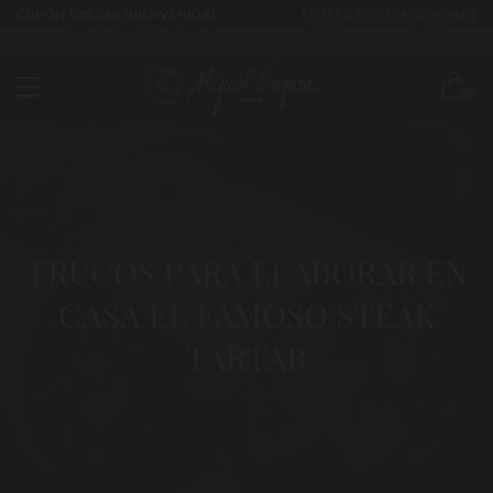
CUPÓN 10% Dto. [BIENVENIDA]
ENTREGAS EN 24/48 HORAS
CÓMO Y CUÁNDO LLEGARÁ TU
983 255
630 524
PEDIDO
522
293
0
TRUCOS PARA ELABORAR EN
CASA EL FAMOSO STEAK
TARTAR