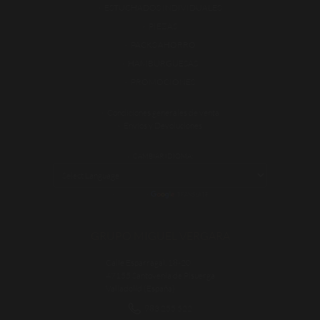
ESTUCHADOS INDIVIDUALES
PIEZAS
PACKS AHORRO
HAMBURGUESAS
PROMOCIONES
Condiciones generales de venta
Envíos y Devoluciones
CAMBIAR IDIOMA:
POWERED BY
TRANSLATE
GRUPO MIGUEL VERGARA
Calle Esparragal, 18-20
47155 Santovenia de Pisuerga
Valladolid (España)
983 255 522