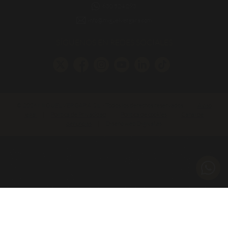
630 524 293
info@miguelvergara.com
SÍGUENOS EN REDES SOCIALES
© 2026 MIGUEL VERGARA, S.L. - Todos los derechos reservados
|
Aviso
legal
|
Política de Privacidad
|
Política de cookies
|
Canal de
denuncias
|
Diseño web Digival.es