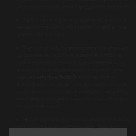
carne quede perfectamente impregnada de los sabores.
Tapa el bol con papel film y déjalo reposando en la
nevera durante unos 20 minutos para conseguir unos
sabores más marcados.
Transcurrido este tiempo procedemos al emplatado.
La consistencia y la forma que presente la mezcla es
fundamental para conquistar a los comensales. En la
mayoría de los restaurantes se utilizan moldes para
crear una
esfera perfecta
.
También resulta muy
divertido jugar con varias capas, aportando un toque
mucho más vistoso al plato. En cualquier caso, intenta
no aplastar la carne para que no pierda su textura y su
brillo característicos.
Hunde un poquito el centro del steak tartar con una
cuchara y echa la yema del huevo en él. Una vez
colocado podrás retirar el molde.