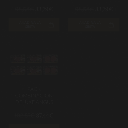
98,58€
83,79€
98,58€
83,79€
AÑADIR A LA
AÑADIR A LA
CESTA
CESTA
PACK
COMBINACIÓN
DELUXE ANGUS
102,87€
87,44€