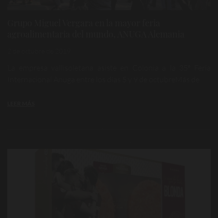
Grupo Miguel Vergara en la mayor feria
agroalimentaria del mundo, ANUGA Alemania
2 de octubre de 2019
La empresa vallisoletana asiste en Colonia a la 35ª Feria
Internacional Anuga entre los días 5 y 9 de octubreMás de ...
LEER MÁS