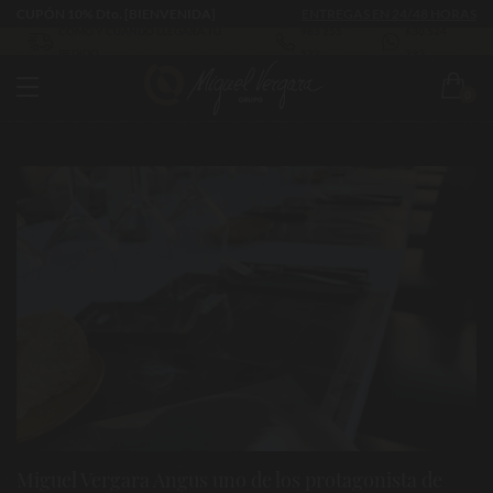
CUPÓN 10% Dto. [BIENVENIDA]
ENTREGAS EN 24/48 HORAS
CÓMO Y CUÁNDO LLEGARÁ TU
983 255
630 524
PEDIDO
522
293
0
Miguel Vergara Angus uno de los protagonista de