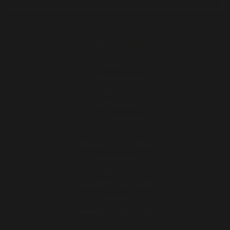
SOBRE NOSOTROS
ESENCIA
MARCAS Y RAZAS
INSTALACIONES
ACTUALIDAD
DISTRIBUIDORES
CONTACTO
TRABAJA CON NOSOTROS
VERGARA LIFE
INTEGRACIONES
PROYECTOS FINANCIADOS
GALERÍA
ÁREA DE DISTRIBUIDORES