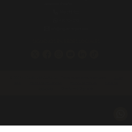
Valladolid (España)
983 255 522
630 524 293
info@miguelvergara.com
SÍGUENOS EN REDES SOCIALES
© 2026 MIGUEL VERGARA, S.L. - Todos los derechos reservados
|
Aviso
legal
|
Política de Privacidad
|
Política de cookies
|
Canal de
denuncias
|
Diseño web Digival.es