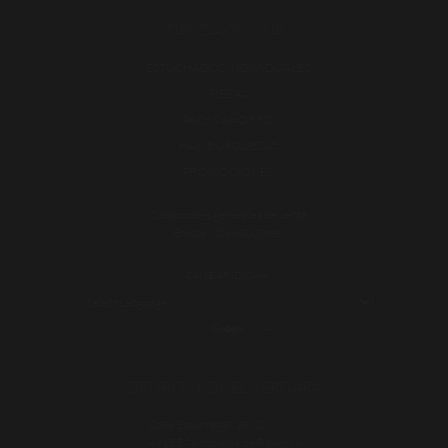
TIENDA ONLINE
ESTUCHADOS INDIVIDUALES
PIEZAS
PACKS AHORRO
HAMBURGUESAS
PROMOCIONES
Condiciones generales de venta
Envíos y Devoluciones
CAMBIAR IDIOMA:
POWERED BY
TRANSLATE
GRUPO MIGUEL VERGARA
Calle Esparragal, 18-20
47155 Santovenia de Pisuerga