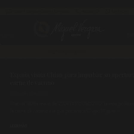
CÓMO Y CUÁNDO LLEGARÁ TU PEDIDO
983 255 522
630 524 293
ALIDAD
TI
NOTAS DE PRENSA
España visita China para impulsar su apertura
carne de vacuno
30 de mayo de 2024
Madrid, 30 de mayo de 2024 | PROVACUNO, la interprofesi
la carne de vacuno a la que pertenece Grupo Miguel ...
LEER MÁS