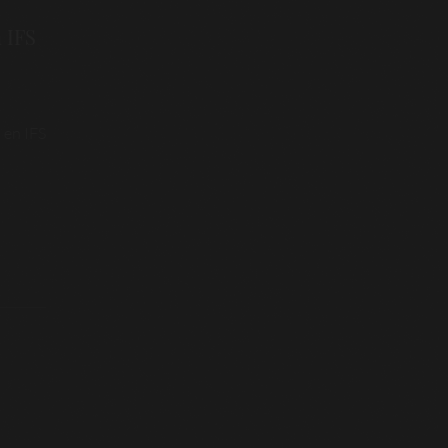
 IFS
 en IFS