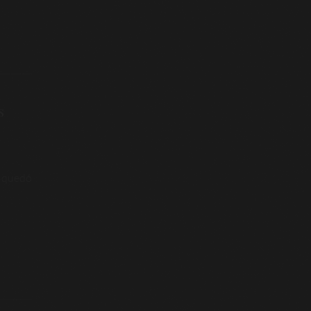
s
 quedó