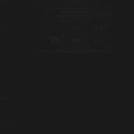
 de
 con el
ble
ores en