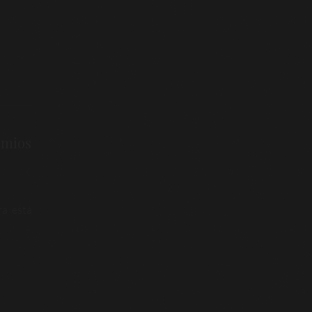
emios
ra está