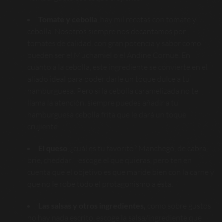
Tomate y cebolla
, hay mil recetas con tomate y
cebolla. Nosotros siempre nos decantamos por
tomates de calidad, con gran potencia y sabor como
pueden ser el Muchamiel o el Andine Cornue. En
cuanto a la cebolla, este ingrediente se convierte en el
aliado ideal para poder darle un toque dulce a tu
hamburguesa. Pero si la cebolla caramelizada no te
llama la atención, siempre puedes añadir a tu
hamburguesa cebolla frita que le dará un toque
crujiente.
El queso
, ¿cuál es tu favorito? Manchego, de cabra,
brie, cheddar… escoge el que quieras, pero ten en
cuenta que el objetivo es que maride bien con la carne y
que no le robe todo el protagonismo a ésta.
Las salsas y otros ingredientes,
como sobre gustos
no hay nada escrito, escoge la salsa/ingrediente que