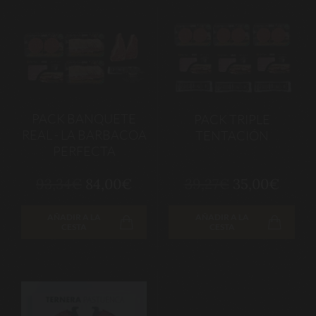
PACK BANQUETE
PACK TRIPLE
REAL - LA BARBACOA
TENTACIÓN
PERFECTA
93,34€
84,00€
39,27€
35,00€
AÑADIR A LA
AÑADIR A LA
CESTA
CESTA