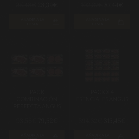
35,48€
28,39€
102,87€
87,44€
AÑADIR A LA
AÑADIR A LA
CESTA
CESTA
PACK
PACK X 4
COMBINACIÓN
ESENCIALES ANGUS
PERFECTA ANGUS
93,56€
79,52€
394,32€
315,45€
AÑADIR A LA
AÑADIR A LA