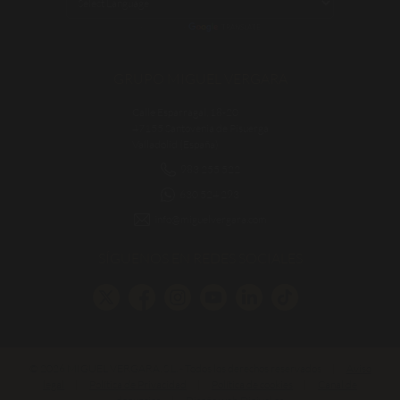
POWERED BY
TRANSLATE
GRUPO MIGUEL VERGARA
Calle Esparragal, 18-20
47155 Santovenia de Pisuerga
Valladolid (España)
983 255 522
630 524 293
info@miguelvergara.com
SÍGUENOS EN REDES SOCIALES
© 2026 MIGUEL VERGARA, S.L. - Todos los derechos reservados
|
Aviso
legal
|
Política de Privacidad
|
Política de cookies
|
Canal de