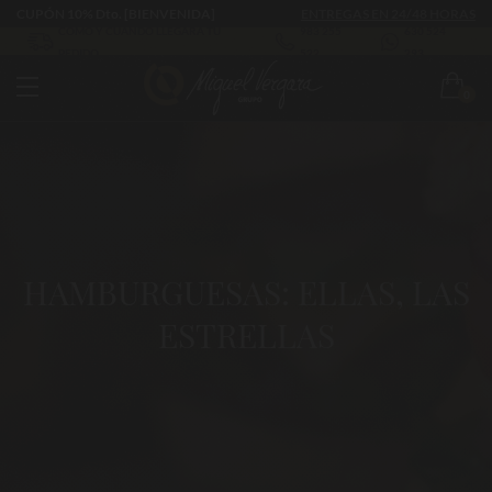
CUPÓN 10% Dto. [BIENVENIDA]
ENTREGAS EN 24/48 HORAS
CÓMO Y CUÁNDO LLEGARÁ TU
983 255
630 524
PEDIDO
522
293
0
HAMBURGUESAS: ELLAS, LAS
ESTRELLAS