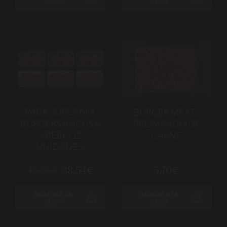
CESTA
CESTA
PACK SUPER MIX
BURGER MEAT -
BURGERS ANGUS &
PREPARADO DE
VBEEF (12
CARNE
UNIDADES)
45,35€
38,54€
5,70€
AÑADIR A LA
AÑADIR A LA
CESTA
CESTA