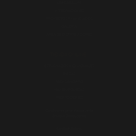
VERGARA LIFE
INTEGRACIONES
PROYECTOS FINANCIADOS
GALERÍA
ÁREA DE DISTRIBUIDORES
TIENDA ONLINE
ESTUCHADOS INDIVIDUALES
PIEZAS
PACKS AHORRO
HAMBURGUESAS
PROMOCIONES
Condiciones generales de venta
Envíos y Devoluciones
CAMBIAR IDIOMA: