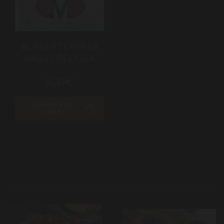
BURGER TERNERA
VALLES DEL ESLA
5,35€
AÑADIR A LA
CESTA
Navegación
de