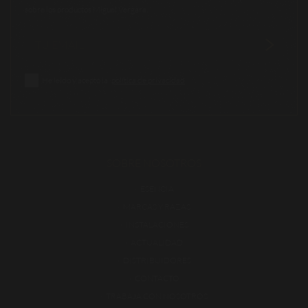
sobre los productos Miguel Vergara.
He leído y acepto la
política de privacidad
SOBRE NOSOTROS
ESENCIA
MARCAS Y RAZAS
INSTALACIONES
ACTUALIDAD
DISTRIBUIDORES
CONTACTO
TRABAJA CON NOSOTROS