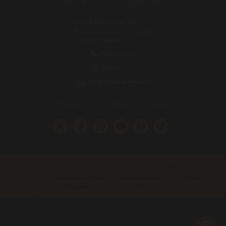
GRUPO MIGUEL VERGARA
Calle Esparragal, 18-20
47155 Santovenia de Pisuerga
Valladolid (España)
983 255 522
630 524 293
info@miguelvergara.com
SÍGUENOS EN REDES SOCIALES
© 2026 MIGUEL VERGARA, S.L. - Todos los derechos reservados
|
Aviso
legal
|
Política de Privacidad
|
Política de cookies
|
Canal de
denuncias
|
Diseño web Digival.es