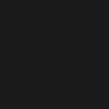
GALERÍA
ÁREA DE DISTRIBUIDORES
TIENDA ONLINE
ESTUCHADOS INDIVIDUALES
PIEZAS
PACKS AHORRO
HAMBURGUESAS
PROMOCIONES
Condiciones generales de venta
Envíos y Devoluciones
CAMBIAR IDIOMA:
POWERED BY
TRANSLATE