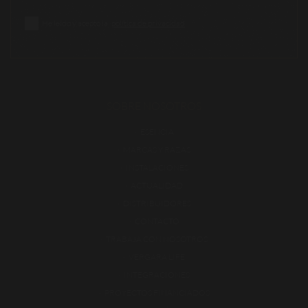
He leído y acepto la
política de privacidad
SOBRE NOSOTROS
ESENCIA
MARCAS Y RAZAS
INSTALACIONES
ACTUALIDAD
DISTRIBUIDORES
CONTACTO
TRABAJA CON NOSOTROS
VERGARA LIFE
INTEGRACIONES
PROYECTOS FINANCIADOS