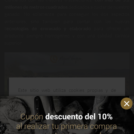
millones de metros cuadrados
dedicados a cuidar de nuestro
ganado. No solamente para conseguir los dos aspectos
anteriores, sino también para contar con las nuevas
t
ecnologías de envasado y elaborado
para ofrecer un
producto siempre homogéneo y con una calidad cárnica
superior.
Este sitio web utiliza cookies propias y de
terceros para mejorar nuestros servicios y
optimizar su navegación. Puedes consultar más
información en nuestra política de cookies.
Leer
política de cookies
Disfruta como un experto de la mejor