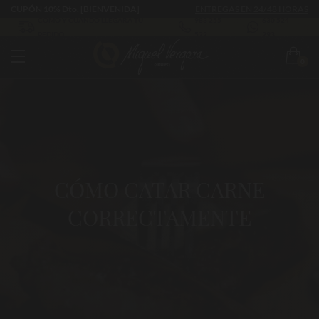
CUPÓN 10% Dto. [BIENVENIDA]
ENTREGAS EN 24/48 HORAS
CÓMO Y CUÁNDO LLEGARÁ TU
983 255
630 524
PEDIDO
522
293
0
CÓMO CATAR CARNE
CORRECTAMENTE