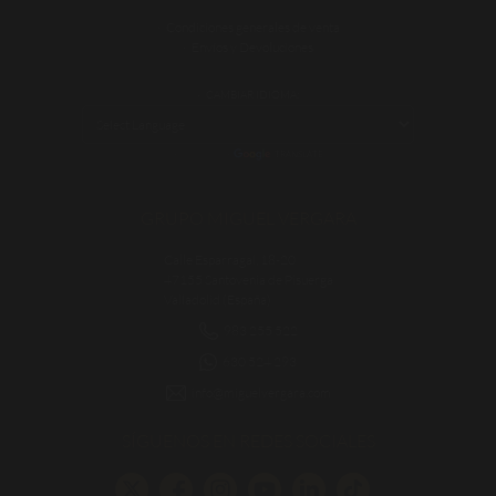
Condiciones generales de venta
Envíos y Devoluciones
CAMBIAR IDIOMA:
POWERED BY
TRANSLATE
GRUPO MIGUEL VERGARA
Calle Esparragal, 18-20
47155 Santovenia de Pisuerga
Valladolid (España)
983 255 522
630 524 293
info@miguelvergara.com
SÍGUENOS EN REDES SOCIALES