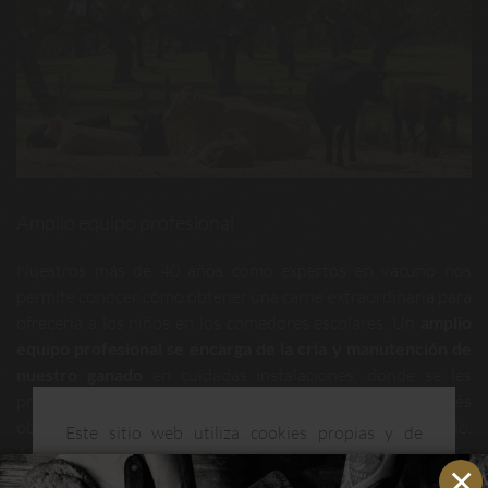
Amplio equipo profesional
Nuestros más de 40 años como expertos en vacuno nos
permite conocer cómo obtener una carne extraordinaria para
ofrecerla a los niños en los comedores escolares. Un
amplio
equipo profesional se encarga de la cría y manutención de
nuestro ganado
en cuidadas instalaciones, donde se les
proporciona todo aquello que necesitan para que después
obtengamos la carne con mayor infiltración del mercado.
Este sitio web utiliza cookies propias y de
Además, dispensamos a nuestras reses una alimentación
terceros para mejorar nuestros servicios y
100% vegetal, un buen alojamiento con encamado diario y
optimizar su navegación. Puedes consultar más