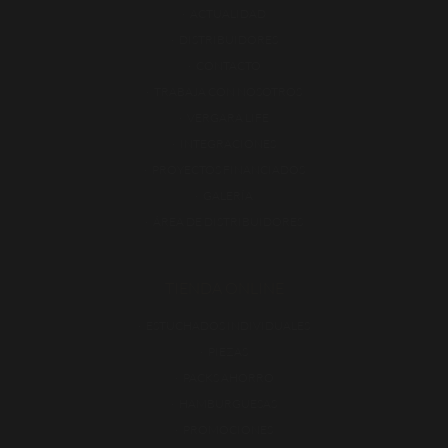
ACTUALIDAD
DISTRIBUIDORES
CONTACTO
TRABAJA CON NOSOTROS
VERGARA LIFE
INTEGRACIONES
PROYECTOS FINANCIADOS
GALERÍA
ÁREA DE DISTRIBUIDORES
TIENDA ONLINE
ESTUCHADOS INDIVIDUALES
PIEZAS
PACKS AHORRO
HAMBURGUESAS
PROMOCIONES