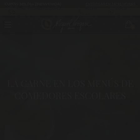
CUPÓN 10% Dto. [BIENVENIDA]
ENTREGAS EN 24/48 HORAS
CÓMO Y CUÁNDO LLEGARÁ TU
983 255
630 524
PEDIDO
522
293
0
LA CARNE EN LOS MENÚS DE
COMEDORES ESCOLARES