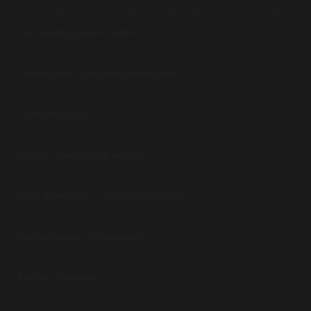
Cocina lenta, guisos y asados
(10)
Conservación y seguridad alimentaria
(12)
Consumo y salud
(1)
Cortes y anatomía del vacuno
(26)
Guías de elección y nutrición del vacuno
(39)
Hamburguesas y carne picada
(14)
Parrilla y barbacoa
(8)