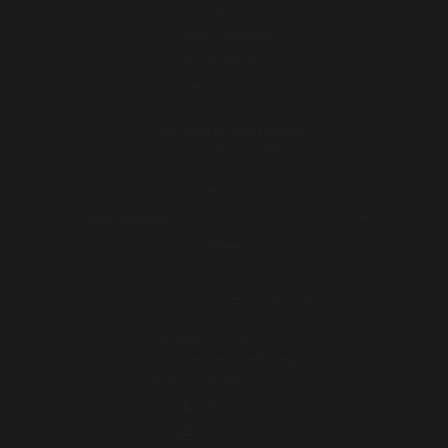
PIEZAS
PACKS AHORRO
HAMBURGUESAS
PROMOCIONES
Condiciones generales de venta
Envíos y Devoluciones
CAMBIAR IDIOMA:
POWERED BY
TRANSLATE
GRUPO MIGUEL VERGARA
Calle Esparragal, 18-20
47155 Santovenia de Pisuerga
Valladolid (España)
983 255 522
630 524 293