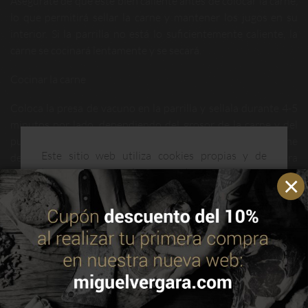
Asegúrate de que esté bien caliente antes de colocar la carne,
lo que permitirá sellar la carne y mantener los jugos en su
interior. Si la parrilla no está lo suficientemente caliente, la
carne se cocinará lentamente y se secará.
Cocinar la carne
Coloca la presa de vacuno en la parrilla y sellala durante 4-5
minutos por lado, dependiendo del grosor de la carne y del
punto de cocción deseado. Es importante no mover la carne
Este sitio web utiliza cookies propias y de
demasiado, para permitir que se dore y forme una costra
terceros para mejorar nuestros servicios y
crujiente. Si la carne se adhiere a la parrilla, no la despegues
optimizar su navegación. Puedes consultar más
de inmediato, espera a que se despegue sola de la superficie.
información en nuestra política de cookies.
Leer
Para obtener una carne jugosa, recomendamos retirar la
política de cookies
carne de la parrilla cuando esté 2-3 grados por debajo de la
temperatura deseada, ya que la carne continuará
cocinándose mientras reposa.
ACEPTAR
Dejar que la carne repose