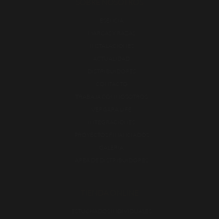
SOBRE NOSOTROS
ESENCIA
MARCAS Y RAZAS
INSTALACIONES
ACTUALIDAD
DISTRIBUIDORES
CONTACTO
TRABAJA CON NOSOTROS
VERGARA LIFE
INTEGRACIONES
PROYECTOS FINANCIADOS
GALERÍA
ÁREA DE DISTRIBUIDORES
TIENDA ONLINE
ESTUCHADOS INDIVIDUALES