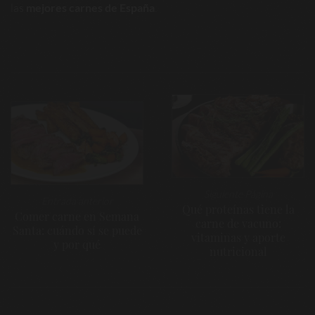
las
mejores carnes de España
.
Navegación
de
entradas
Siguiente Página
Entrada anterior
Qué proteínas tiene la
Comer carne en Semana
carne de vacuno:
Santa: cuándo sí se puede
vitaminas y aporte
y por qué
nutricional