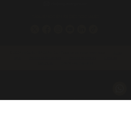
info@miguelvergara.com
SÍGUENOS EN REDES SOCIALES
© 2026 MIGUEL VERGARA, S.L. - Todos los derechos reservados
|
Aviso
legal
|
Política de Privacidad
|
Política de cookies
|
Canal de
denuncias
|
Diseño web Digival.es