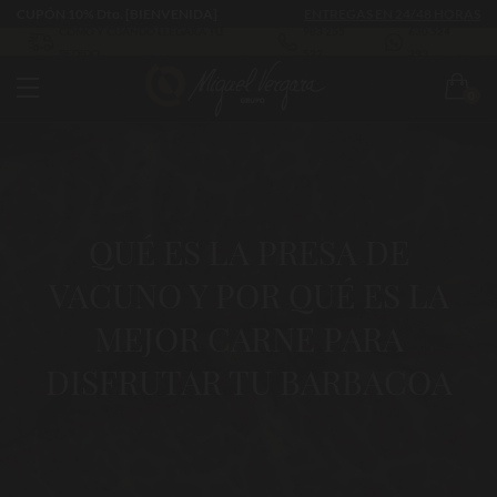
CUPÓN 10% Dto. [BIENVENIDA]
ENTREGAS EN 24/48 HORAS
CÓMO Y CUÁNDO LLEGARÁ TU
983 255
630 524
PEDIDO
522
293
0
QUÉ ES LA PRESA DE
VACUNO Y POR QUÉ ES LA
MEJOR CARNE PARA
DISFRUTAR TU BARBACOA