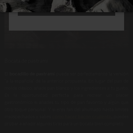
RECHAZAR TODAS
Bocata de pastrami
El
bocadillo de pastrami
puede ser perfectamente la versión
“a la española” de la anterior propuesta. En lugar del pan de
molde clásico, añade pan blanco y los ingredientes a tu gusto.
Es la oportunidad perfecta para recrear un placer
gastronómico si añades tu tipo de pan favorito y algún que
otro toque personal. Y si eres fan del ahumado hasta límites
insospechados y sabes
cómo hacer bacon crujiente
,
puedes
probar a añadir algunas tiras para un bocata bien completo.