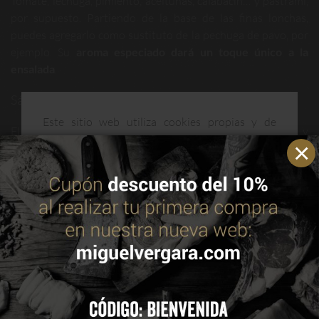
Tomate, lechuga, pimiento, aceitunas, calabacín… y pastrami,
por supuesto. Partiendo de la base de las finas lonchas,
puedes agregarlo como sustituto de la pechuga de pavo, por
ejemplo. Su
aroma especiado dará un toque único a la
ensalada
.
Sándwich de pastrami
Este sitio web utiliza cookies propias y de
El
pastrami sándwich
es la joya de la corona: imitado y
terceros para mejorar nuestros servicios y
demandado a partes iguales en múltiples establecimientos
optimizar su navegación. Puedes consultar más
hosteleros de cocina estadounidense. Pan de molde,
información en nuestra política de cookies.
Leer
mostaza, pepinillos, rúcula y mahonesa completan la lista de
política de cookies
ingredientes para crear un sándwich icónico.
ACEPTAR
CONFIGURAR