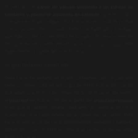
El pastrami es
carne de vacuno sometida a un curado en
salmuera y posterior ahumado en caliente
, que se corta y
consume en finas rodajas. Una forma excepcional de probar
con un proceso de cocinado distinto al habitual y acentuar,
aún más si cabe, la intensidad de su sabor. Por eso, si eres de
los que no se puede resistir a la
carne ahumada
, este
ingrediente no puede faltar en tu lista.
Origen de la carne pastrami
Pese a su extensa fama en el país norteamericano, el pastrami
tiene un origen judío en la Europa del Este (Rumania), cuando
buscaban una técnica de conservación de la carne. De hecho,
el
pastrami
se podría considerar parte del
embutido rumano
.
Y eso que la palabra rumana “pastrama” provendría del turco
“bastirma”, que hace referencia a “presionar la carne”. Esto
hace alusión a uno de los procedimientos necesarios hasta su
obtención, que consiste en presionar la mezcla de especias
contra la carne.