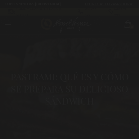
CUPÓN 10% Dto. [BIENVENIDA]
ENTREGAS EN 24/48 HORAS
CÓMO Y CUÁNDO LLEGARÁ TU
983 255
630 524
PEDIDO
522
293
0
PASTRAMI: QUÉ ES Y CÓMO
SE PREPARA SU DELICIOSO
SÁNDWICH