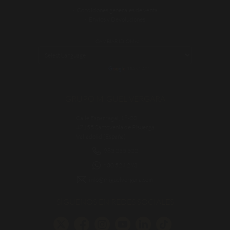
Condiciones generales de venta
Envíos y Devoluciones
CAMBIAR IDIOMA:
POWERED BY
TRANSLATE
GRUPO MIGUEL VERGARA
Calle Esparragal, 18-20
47155 Santovenia de Pisuerga
Valladolid (España)
983 255 522
630 524 293
info@miguelvergara.com
SÍGUENOS EN REDES SOCIALES