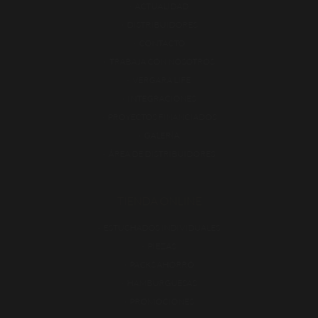
ACTUALIDAD
DISTRIBUIDORES
CONTACTO
TRABAJA CON NOSOTROS
VERGARA LIFE
INTEGRACIONES
PROYECTOS FINANCIADOS
GALERÍA
ÁREA DE DISTRIBUIDORES
TIENDA ONLINE
ESTUCHADOS INDIVIDUALES
PIEZAS
PACKS AHORRO
HAMBURGUESAS
PROMOCIONES