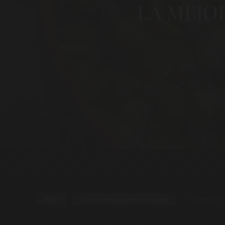
LA MEJO
Compartir:
Blog
Cocina lenta, guisos y asados