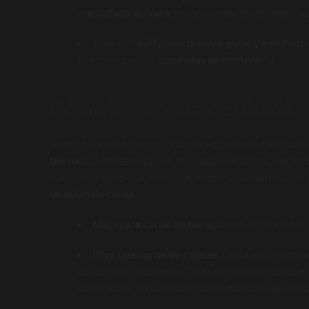
el
estofado de vaca
se cocinan todos los ingredi
Y la última
diferencia entre guiso y estofado
mientras que los
estofados de ternera
no.
Cómo hacer carne guisada
Antes de ponerte manos a la obra queremos facilitarte 
tierna:
así conseguirás un resultado delicioso
.
Por eso
suele decir pero que, sin duda, marcarán un antes y un
un guiso de carne
:
Macera la carne 24 horas
antes, si es posible,
Elige una carne de calidad.
La clave para conse
con los que cocinemos. Tal es su importancia que, 
saber sobre los distintos cortes que puedes selecc