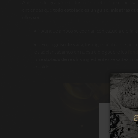
Antes de desgranarte todos los secretos que debes sa
entiendas que
todo estofado es un guiso, mientras qu
ellos son:
Aunque ambos se cocinan con cazuela u olla,
e
En un
guiso de vaca
, los ingredientes se suele
os adelantábamos en nuestro blog sobre los
fond
un
estofado de res
los ingredientes se saltean co
o caldo.
Este sitio web
su navegación
de cookies