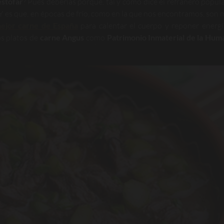
estofar
? Pues deberías porque, tal y como dice el refranero popul
. Y es que, en épocas de frío, como en la que nos encontramos, son
ejor carne de España
para calentar el cuerpo y reponer energía
os platos de
carne Angus
como
Patrimonio Inmaterial de la Hum