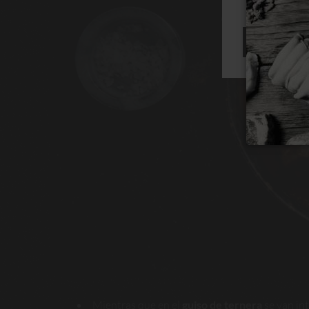
RECHAZAR
Mientras que en el
guiso de ternera
se van in