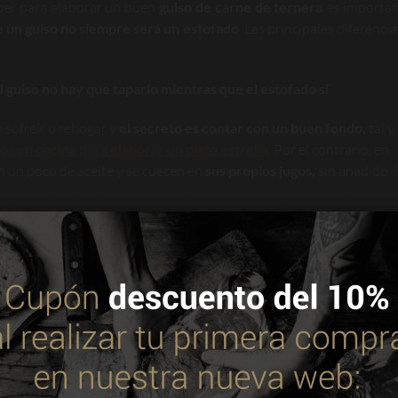
ber para elaborar un buen
guiso de carne de ternera
es importan
e un guiso no siempre será un estofado
. Las principales diferenci
l guiso no hay que taparlo mientras que el estofado sí
.
n sofreír o rehogar y
el secreto es contar con un buen fondo,
tal 
os en cocina para elaborar un plato estrella
. Por el contrario, en
n un poco de aceite y se cuecen en
sus propios jugos,
sin añadido 
 utiliza cookies propias y de terceros para mejorar nuestros servic
. Puedes consultar más información en nuestra política de cookie