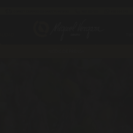
CÓMO Y CUÁNDO LLEGARÁ TU PEDIDO
983 255 522
630 524 293
ALIDAD
TI
NOTAS DE PRENSA