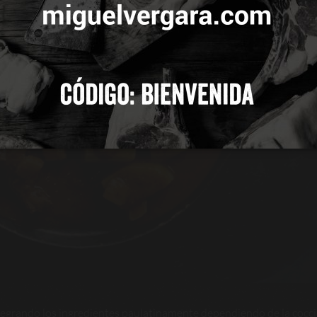
 TODAS
CONFIGURAR
tegrando los ingredientes paulatinamente dependiendo de la cocc