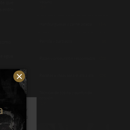
vacuno
te que
(39)
as entre
Hamburguesas y carne picada
(14)
Parrilla y barbacoa
(8)
y como
de agua
Razas y producción responsable
(23)
Recetas e ideas para el día a día
(28)
Técnicas de cocina y puntos de
cocción
(19)
ios y optimizar
s.
Leer política