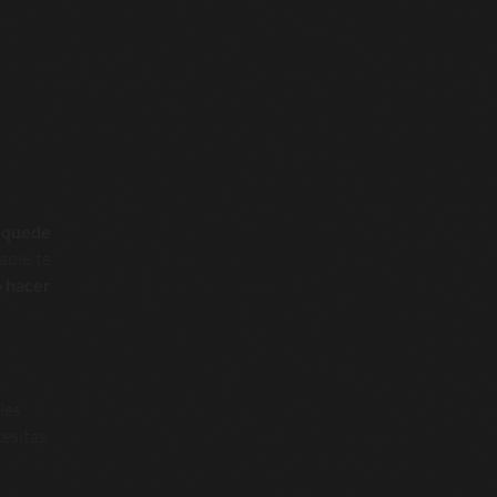
a quede
adie te
 hacer
les
cesitas