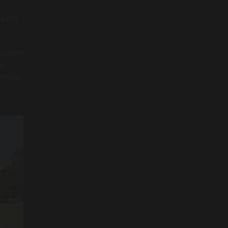
e del
durante
s,
 mejor