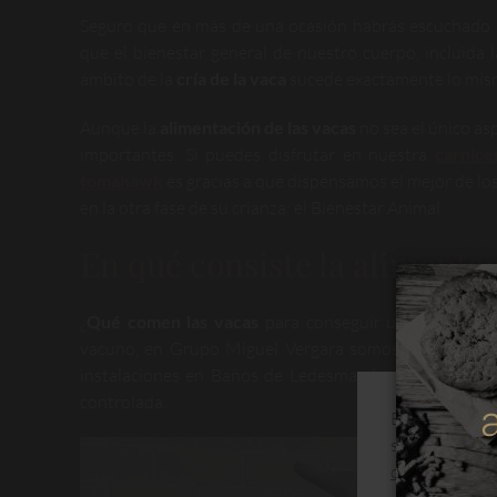
Seguro que en más de una ocasión habrás escuchado a
que el bienestar general de nuestro cuerpo, incluida 
ámbito de la
cría de la vaca
sucede exactamente lo mis
Aunque la
alimentación de las vacas
no sea el único as
importantes. Si puedes disfrutar en nuestra
carnice
tomahawk
es gracias a que dispensamos el mejor de lo
en la otra fase de su crianza: el Bienestar Animal.
En qué consiste la alimentac
¿
Qué comen las vacas
para conseguir una buena al
vacuno, en Grupo Miguel Vergara somos conscientes d
instalaciones en Baños de Ledesma, desarrollamos t
controlada.
Este sitio web
su navegación
de cookies