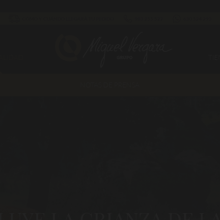
CÓMO Y CUÁNDO LLEGARÁ TU PEDIDO
983 255 522
630 524 293
ALIDAD
TI
NOTAS DE PRENSA
UYE LA CRIANZA DE LA