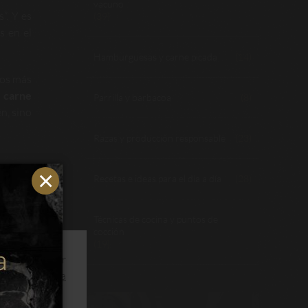
vacuno
”. Y es
(39)
s en el
Hamburguesas y carne picada
(14)
los más
a
carne
Parrilla y barbacoa
(8)
n, sino
Razas y producción responsable
(23)
Recetas e ideas para el día a día
(28)
ros en
uestras
Técnicas de cocina y puntos de
e forma
cocción
(19)
ios y optimizar
s.
Leer política