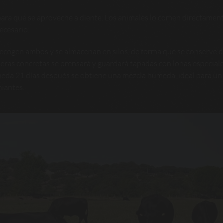
para que se aproveche a diente. Los animales lo comen directament
ecesario.
 recogen ambos y se almacenan en silos, de forma que se conserve 
ñeras concretas se prensará y guardará tapadas con lonas especiale
meda 21 días después se obtiene una mezcla húmeda, ideal para un
miantes.