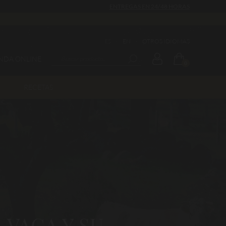
ENTREGAS EN 24/48 HORAS
ES
·
EN
·
OTROS IDIOMAS
ENDA ONLINE
0
RECETAS
 VACA Y SU