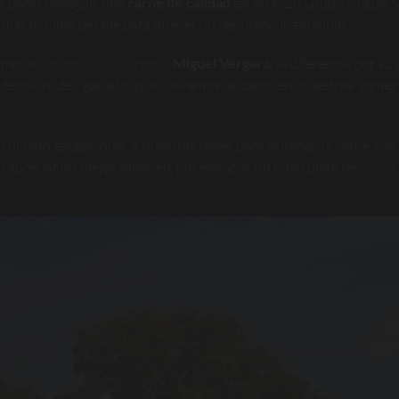
al para conseguir una
carne de calidad
excelsa? En Grupo Miguel 
ás mínimo detalle para ofrecer un resultado irresistible.
como un
solomillo de ternera
Miguel Vergara,
la diferencia por su 
utención del ganado que llevamos a cabo en nuestras inmejo
 cuidado excepcional a nuestras reses para obtener la carne co
en apreciar un mejor sabor en, por ejemplo, un buen plato de
carne