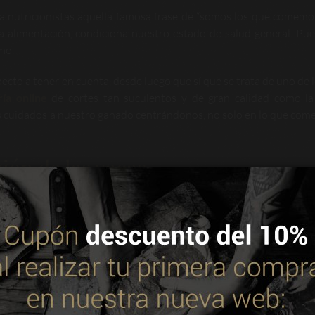
 nutricionistas aquella famosa frase de “somos los que comemos
la alimentación, condiciona nuestro estado de salud general. Pue
mo.
pecto a tener en cuenta, desde luego que sí que se trata de uno de 
ría online
de cortes tan suculentos y de gran calidad como l
s cuidados a nuestro ganado centrándonos, no solo en lo que come
ión de las vacas
imentación que permita obtener
carne de calidad
? Como maest
e que esto determina la excelencia de la carne. Por eso, en n
areas agrícolas que nos permiten alimentar a nuestro ganado d
 utiliza cookies propias y de terceros para mejorar nuestros servic
. Puedes consultar más información en nuestra política de cookie