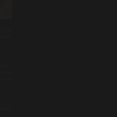
de vida
para su
ación a
 con la
ircular
ollarse