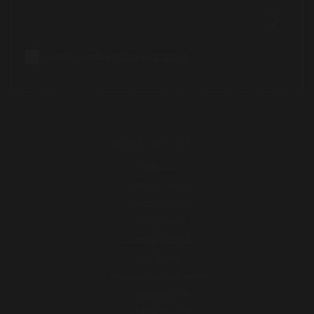
He leído y acepto la
política de privacidad
SOBRE NOSOTROS
ESENCIA
MARCAS Y RAZAS
INSTALACIONES
ACTUALIDAD
DISTRIBUIDORES
CONTACTO
TRABAJA CON NOSOTROS
VERGARA LIFE
INTEGRACIONES