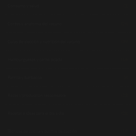
Consumo y salud
(1)
Cortes y anatomía del vacuno
(26)
Guías de elección y nutrición del vacuno
(39)
Hamburguesas y carne picada
(14)
Parrilla y barbacoa
(8)
Razas y producción responsable
(23)
Recetas e ideas para el día a día
(28)
Técnicas de cocina y puntos de cocción
(19)