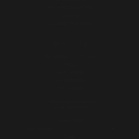
PROYECTOS FINANCIADOS
GALERÍA
ÁREA DE DISTRIBUIDORES
TIENDA ONLINE
ESTUCHADOS INDIVIDUALES
PIEZAS
PACKS AHORRO
HAMBURGUESAS
PROMOCIONES
Condiciones generales de venta
Envíos y Devoluciones
CAMBIAR IDIOMA:
POWERED BY
TRANSLATE