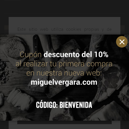
Este sitio web utiliza cookies propias y de
terceros para mejorar nuestros servicios y
optimizar su navegación. Puedes consultar más
información en nuestra política de cookies.
Leer
política de cookies
ACEPTAR
CONFIGURAR
¿Por qué visitar Ferias Gastronómicas?
RECHAZAR TODAS
En los últimos tiempos, las ferias gastronómicas están
experimentando un gran crecimiento, y cada vez son más las